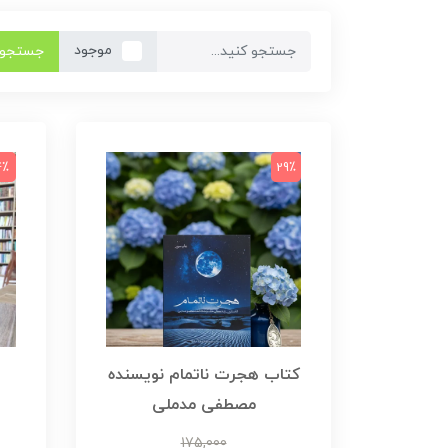
موجود
جستجو
4٪
29٪
کتاب هجرت ناتمام نویسنده
مصطفی مدملی
175,000