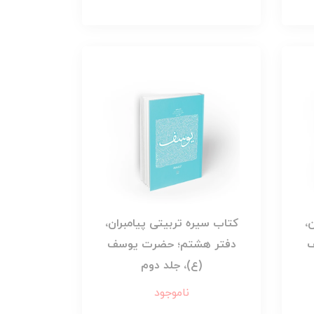
،
کتاب سیره تربیتی پیامبران،
ف
دفتر هشتم؛ حضرت یوسف
(ع)، جلد دوم
ناموجود