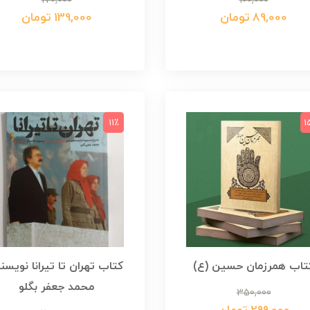
170,000
100,000
89,000 تومان
139,000 تومان
11٪
1
کتاب همرزمان حسین (ع)‮‏
کتاب تهران تا تیرانا نویسن
محمد جعفر بگلو
350,000