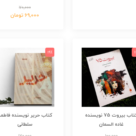
70,000
69,000 تومان
19٪
1
کتاب بیروت 75 نویسنده
کتاب حریر نویسنده فاطم
غاده السمان
سلطانی