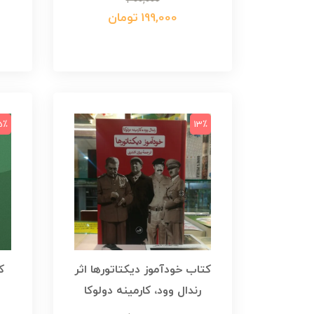
300,000
199,000 تومان
5٪
13٪
کتاب خودآموز دیکتاتورها اثر
‫
رندال وود، کارمینه دولوکا