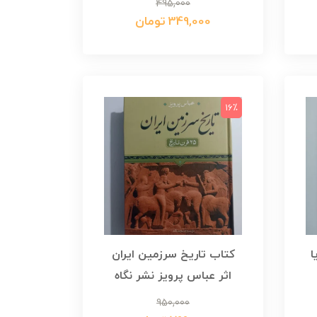
495,000
349,000 تومان
16٪
ا
کتاب تاریخ سرزمین ایران
اثر عباس پرویز نشر نگاه
950,000