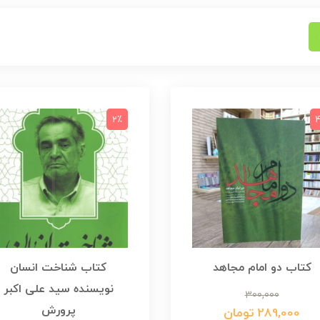
2٪
کتاب دو امام مجاهد
کتاب شناخت انسان
نویسنده سید علی اکبر
300,000
پرورش
289,000 تومان