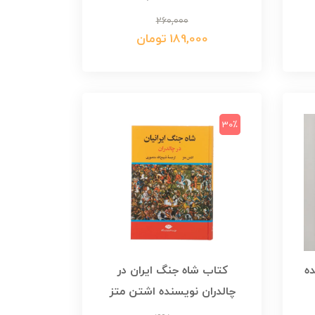
260,000
189,000 تومان
30٪
ده
کتاب شاه جنگ ایران در
چالدران نویسنده اشتن متز