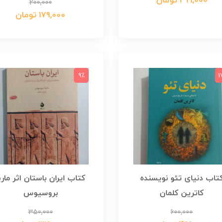
299,000 تومان
200,000
179,000 تومان
9٪
1
تاب دنیای تئو نویسنده
کتاب ایران باستان اثر ماری
کاترین کلمان
بروسیوس
350,000
600,000