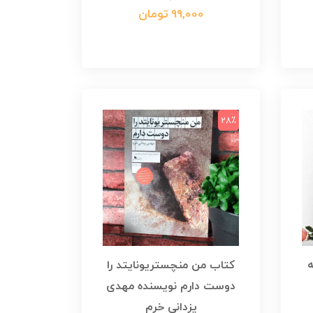
99,000 تومان
28٪
ه
کتاب من منچستریونایتد را
دوست دارم نویسنده مهدی
یزدانی خرم