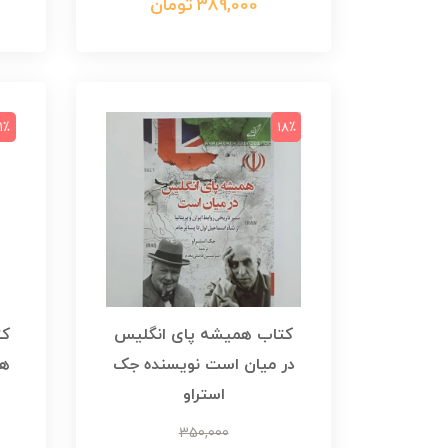
389,000 تومان
1٪
18٪
کتاب همیشه پای انگلیس
کت
در میان است نویسنده جک
ها
استراو
350,000