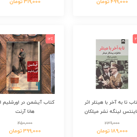
499,000 تومان
319,000 تومان
12٪
2
اب تا به آخر با هیتلر اثر
کتاب آیشمن در اورشلیم اث
ینتس لینگه نشر میلکان
هانا آرنت
450,000
239,000
189,000 تومان
399,000 تومان