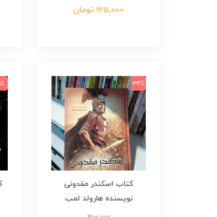
125,000 تومان
1٪
34٪
کتاب اسکندر مقدونی
نویسنده هارولد لمب