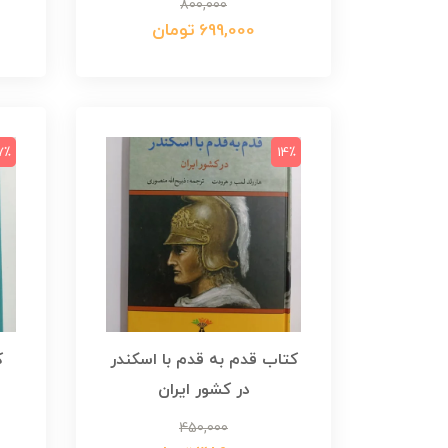
800,000
699,000 تومان
7٪
14٪
کتاب قدم به قدم با اسکندر
ک
در کشور ایران
450,000