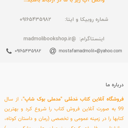
واتس آپ زیر با ما در ارتباط باشید...
شماره روبیکا و ایتا: 09165435982
اینستاگرام:
@madmolibookshop.ir
09165435982
mostafamadmoli10@yahoo.com
درباره ما
فروشگاه آنلاین کتاب مَدمُلی "مدملی بوک شاپ"
، از سال
99 به صورت آنلاین فروش کتاب را شروع کرد و بهترین
کتابها را در زمینه عمومی و تخصصی (رمان و داستان کوتاه،