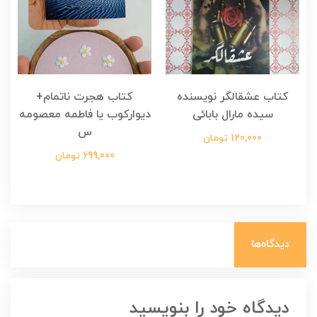
کتاب عشقالگر نویسنده
کتاب هجرت ناتمام+
ک
سیده مارال بابائی
دیوارکوب یا فاطمه معصومه
س
120,000 تومان
699,000 تومان
دیدگاه‌ها
دیدگاه خود را بنویسید