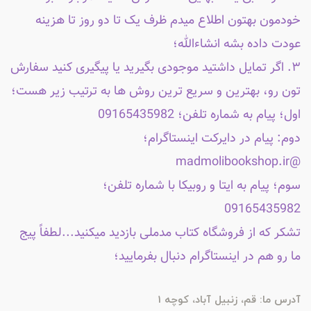
خودمون بهتون اطلاع میدم ظرف یک تا دو روز تا هزینه
عودت داده بشه انشاءالله؛
۳. اگر تمایل داشتید موجودی بگیرید یا پیگیری کنید سفارش
تون رو، بهترین و سریع ترین روش ها به ترتیب زیر هست؛
اول؛ پیام به شماره تلفن؛ 09165435982
دوم: پیام در دایرکت اینستاگرام؛
@madmolibookshop.ir
سوم؛ پیام به ایتا و روبیکا با شماره تلفن؛
09165435982
تشکر که از فروشگاه کتاب مدملی بازدید میکنید...لطفاً پیج
ما رو هم در اینستاگرام دنبال بفرمایید؛
آدرس ما: قم، زنبیل آباد، کوچه 1