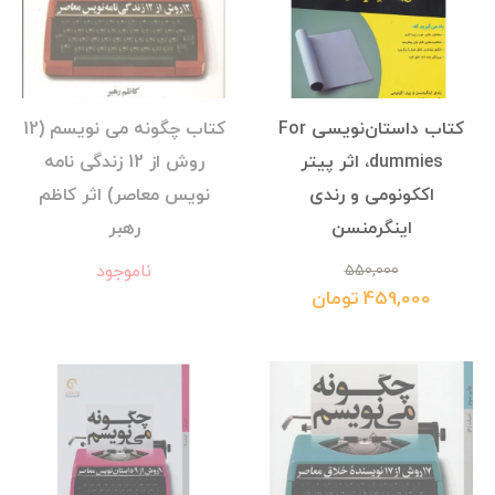
کتاب داستان‌نویسی For
کتاب چگونه می نویسم (12
dummies، اثر پیتر
روش از 12 زندگی نامه
اککونومی و رندی
نویس معاصر) اثر کاظم
اینگرمنسن
رهبر
ناموجود
550,000
459,000 تومان