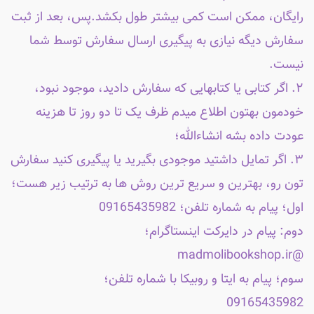
رایگان، ممکن است کمی بیشتر طول بکشد.پس، بعد از ثبت
سفارش دیگه نیازی به پیگیری ارسال سفارش توسط شما
نیست.
۲. اگر کتابی یا کتابهایی که سفارش دادید، موجود نبود،
خودمون بهتون اطلاع میدم ظرف یک تا دو روز تا هزینه
عودت داده بشه انشاءالله؛
۳. اگر تمایل داشتید موجودی بگیرید یا پیگیری کنید سفارش
تون رو، بهترین و سریع ترین روش ها به ترتیب زیر هست؛
اول؛ پیام به شماره تلفن؛ 09165435982
دوم: پیام در دایرکت اینستاگرام؛
@madmolibookshop.ir
سوم؛ پیام به ایتا و روبیکا با شماره تلفن؛
09165435982