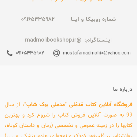
شماره روبیکا و ایتا: 09165435982
اینستاگرام:
@madmolibookshop.ir
09165435982
mostafamadmoli10@yahoo.com
درباره ما
فروشگاه آنلاین کتاب مَدمُلی "مدملی بوک شاپ"
، از سال
99 به صورت آنلاین فروش کتاب را شروع کرد و بهترین
کتابها را در زمینه عمومی و تخصصی (رمان و داستان کوتاه،
روانشناسی، فلسفه، کودک و نوجوان، علوم پزشکی و ....)