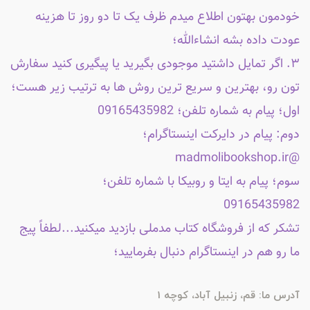
خودمون بهتون اطلاع میدم ظرف یک تا دو روز تا هزینه
عودت داده بشه انشاءالله؛
۳. اگر تمایل داشتید موجودی بگیرید یا پیگیری کنید سفارش
تون رو، بهترین و سریع ترین روش ها به ترتیب زیر هست؛
اول؛ پیام به شماره تلفن؛ 09165435982
دوم: پیام در دایرکت اینستاگرام؛
@madmolibookshop.ir
سوم؛ پیام به ایتا و روبیکا با شماره تلفن؛
09165435982
تشکر که از فروشگاه کتاب مدملی بازدید میکنید...لطفاً پیج
ما رو هم در اینستاگرام دنبال بفرمایید؛
آدرس ما: قم، زنبیل آباد، کوچه 1