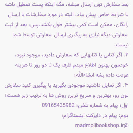
بعد سفارش تون ارسال میشه، مگه اینکه پست تعطیل باشه
یا شرایط خاص پیش بیاد. البته در مورد سفارشات با ارسال
رایگان، ممکن است کمی بیشتر طول بکشد.پس، بعد از ثبت
سفارش دیگه نیازی به پیگیری ارسال سفارش توسط شما
نیست.
۲. اگر کتابی یا کتابهایی که سفارش دادید، موجود نبود،
خودمون بهتون اطلاع میدم ظرف یک تا دو روز تا هزینه
عودت داده بشه انشاءالله؛
۳. اگر تمایل داشتید موجودی بگیرید یا پیگیری کنید سفارش
تون رو، بهترین و سریع ترین روش ها به ترتیب زیر هست؛
اول؛ پیام به شماره تلفن؛ 09165435982
دوم: پیام در دایرکت اینستاگرام؛
@madmolibookshop.ir