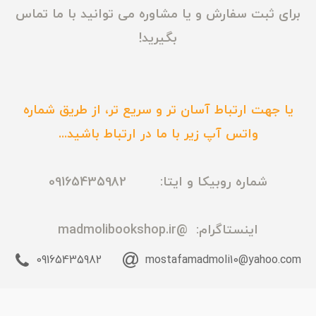
برای ثبت سفارش و یا مشاوره می توانید با ما تماس
بگیرید!
یا جهت ارتباط آسان تر و سریع تر، از طریق شماره
واتس آپ زیر با ما در ارتباط باشید...
شماره روبیکا و ایتا: 09165435982
اینستاگرام:
@madmolibookshop.ir
09165435982
mostafamadmoli10@yahoo.com