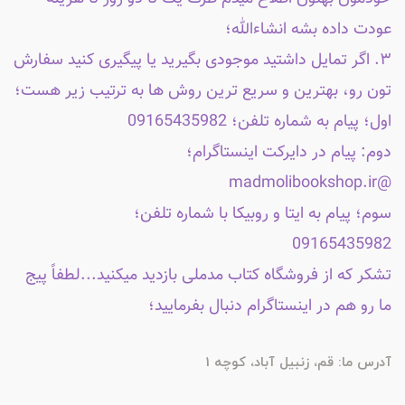
عودت داده بشه انشاءالله؛
۳. اگر تمایل داشتید موجودی بگیرید یا پیگیری کنید سفارش
تون رو، بهترین و سریع ترین روش ها به ترتیب زیر هست؛
اول؛ پیام به شماره تلفن؛ 09165435982
دوم: پیام در دایرکت اینستاگرام؛
@madmolibookshop.ir
سوم؛ پیام به ایتا و روبیکا با شماره تلفن؛
09165435982
تشکر که از فروشگاه کتاب مدملی بازدید میکنید...لطفاً پیج
ما رو هم در اینستاگرام دنبال بفرمایید؛
آدرس ما: قم، زنبیل آباد، کوچه 1