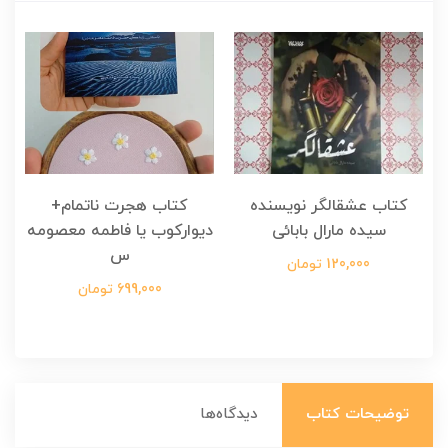
کتاب عشقالگر نویسنده
کتاب هجرت ناتمام+
ک
سیده مارال بابائی
دیوارکوب یا فاطمه معصومه
س
120,000 تومان
699,000 تومان
توضیحات کتاب
دیدگاه‌ها