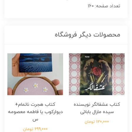
تعداد صفحه: 160
محصولات دیگر فروشگاه
کتاب عشقالگر نویسنده
کتاب هجرت ناتمام+
ک
سیده مارال بابائی
دیوارکوب یا فاطمه معصومه
س
120,000 تومان
699,000 تومان