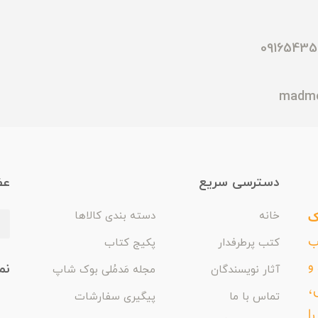
دسترسی سریع
عض
ک
خانه
دسته بندی کالاها
اب
کتب پرطرفدار
پکیج کتاب
و
نم
آثار نویسندگان
مجله مَدمُلی بوک شاپ
،
تماس با ما
پیگیری سفارشات
ا