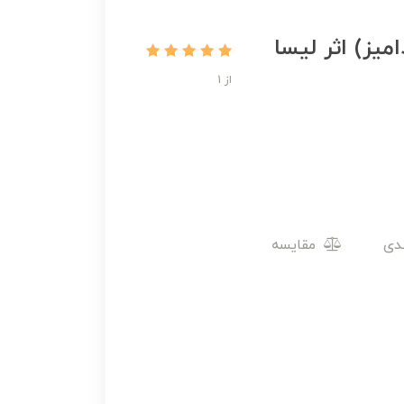
میز) اثر لیسا
از 1
مقایسه