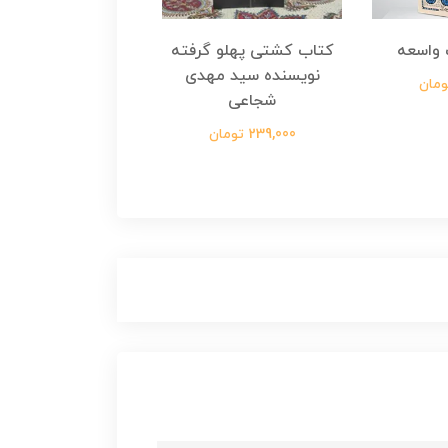
واسعه
کتاب کشتی پهلو گرفته
کتاب رسول مولت
نویسنده سید مهدی
نویسنده زینب عرفا
شجاعی
299,000 تومان
239,000 تومان