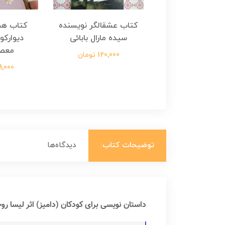
هجرت ناتمام اثر
کتاب عشقالگر نویسنده
کتاب هج
طفی مدملی
سیده مارال بابائی
دیوارکو
معص
124,000 تومان
120,000 تومان
699,000 ت
توضیحات کتاب:
دیدگاه‌ها
داستان نویسی برای کودکان (دامیز) اثر لیسا روج