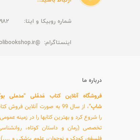
ارتباط باشید...
شماره روبیکا و ایتا: 09165435982
اینستاگرام:
@madmolibookshop.ir
درباره ما
فروشگاه آنلاین کتاب مَدمُلی "مدملی بو
شاپ"
، از سال 99 به صورت آنلاین فروش کت
را شروع کرد و بهترین کتابها را در زمینه عمومی 
تخصصی (رمان و داستان کوتاه، روانشناسی
فلسفه، کودک و نوجوان، علوم پزشکی و ....) ر