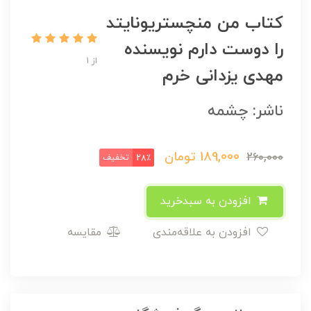
کتاب من منچستریونایتد
را دوست دارم نویسنده
از 1
مهدی یزدانی خرم
ناشر: چشمه
189,000
تومان
260,000
تخفیف
28٪
افزودن به سبدخرید
افزودن به علاقه‌مندی
مقایسه