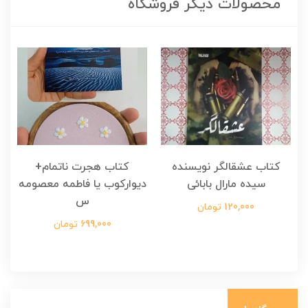
محصولات دیگر فروشگاه
کتاب عشقالگر نویسنده
کتاب هجرت ناتمام+
ک
سیده مارال بابائی
دیوارکوب یا فاطمه معصومه
س
120,000 تومان
699,000 تومان