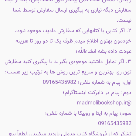
سفارش دیگه نیازی به پیگیری ارسال سفارش توسط شما
نیست.
۲. اگر کتابی یا کتابهایی که سفارش دادید، موجود نبود،
خودمون بهتون اطلاع میدم ظرف یک تا دو روز تا هزینه
عودت داده بشه انشاءالله؛
۳. اگر تمایل داشتید موجودی بگیرید یا پیگیری کنید سفارش
تون رو، بهترین و سریع ترین روش ها به ترتیب زیر هست؛
اول؛ پیام به شماره تلفن؛ 09165435982
دوم: پیام در دایرکت اینستاگرام؛
@madmolibookshop.ir
سوم؛ پیام به ایتا و روبیکا با شماره تلفن؛
09165435982
تشکر که از فروشگاه کتاب مدملی بازدید میکنید...لطفاً پیج