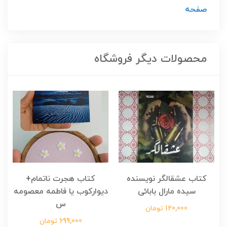
صفحه
محصولات دیگر فروشگاه
کتاب عشقالگر نویسنده
کتاب هجرت ناتمام+
ک
سیده مارال بابائی
دیوارکوب یا فاطمه معصومه
س
120,000 تومان
699,000 تومان