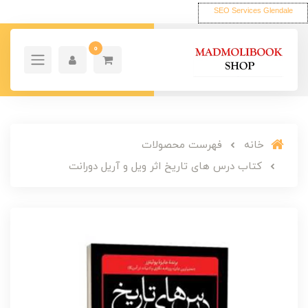
SEO Services Glendale
0
خانه
فهرست محصولات
کتاب درس های تاریخ اثر ویل و آریل دورانت