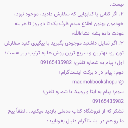
نیست.
۲. اگر کتابی یا کتابهایی که سفارش دادید، موجود نبود،
خودمون بهتون اطلاع میدم ظرف یک تا دو روز تا هزینه
عودت داده بشه انشاءالله؛
۳. اگر تمایل داشتید موجودی بگیرید یا پیگیری کنید سفارش
تون رو، بهترین و سریع ترین روش ها به ترتیب زیر هست؛
اول؛ پیام به شماره تلفن؛ 09165435982
دوم: پیام در دایرکت اینستاگرام؛
@madmolibookshop.ir
سوم؛ پیام به ایتا و روبیکا با شماره تلفن؛
09165435982
تشکر که از فروشگاه کتاب مدملی بازدید میکنید...لطفاً پیج
ما رو هم در اینستاگرام دنبال بفرمایید؛