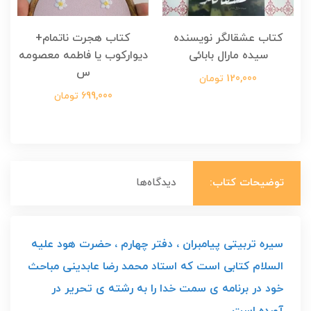
کتاب عشقالگر نویسنده
کتاب هجرت ناتمام+
ک
سیده مارال بابائی
دیوارکوب یا فاطمه معصومه
س
120,000 تومان
699,000 تومان
توضیحات کتاب:
دیدگاه‌ها
سیره تربیتی پیامبران ، دفتر چهارم ، حضرت هود علیه
السلام کتابی است که استاد محمد رضا عابدینی مباحث
خود در برنامه ی سمت خدا را به رشته ی تحریر در
آورده است.