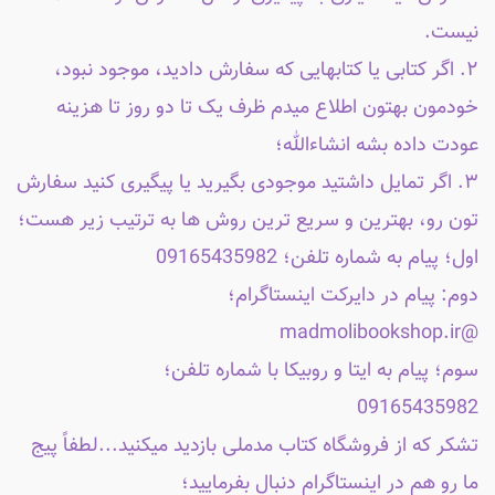
نیست.
۲. اگر کتابی یا کتابهایی که سفارش دادید، موجود نبود،
خودمون بهتون اطلاع میدم ظرف یک تا دو روز تا هزینه
عودت داده بشه انشاءالله؛
۳. اگر تمایل داشتید موجودی بگیرید یا پیگیری کنید سفارش
تون رو، بهترین و سریع ترین روش ها به ترتیب زیر هست؛
اول؛ پیام به شماره تلفن؛ 09165435982
دوم: پیام در دایرکت اینستاگرام؛
@madmolibookshop.ir
سوم؛ پیام به ایتا و روبیکا با شماره تلفن؛
09165435982
تشکر که از فروشگاه کتاب مدملی بازدید میکنید...لطفاً پیج
ما رو هم در اینستاگرام دنبال بفرمایید؛