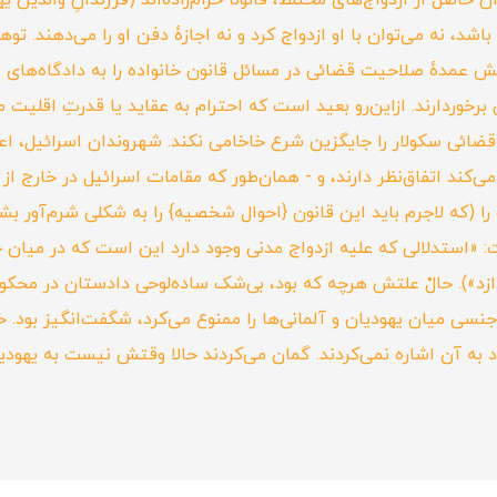
اصل از ازدواج‌های مختلط، قانوناً حرام‌زاده‌اند (فرزندانِ والدین 
دهٔ صلاحیت قضائی در مسائل قانون خانواده را به دادگاه‌های سکول
دان برخوردارند. ازاین‌رو بعید است که احترام به عقاید یا قدرتِ ا
قضائی سکولار را جایگزین شرع خاخامی نکند. شهروندان اسرائیل، اعم
ی‌کند اتفاق‌نظر دارند، و - همان‌طور که مقامات اسرائیل در خارج از 
ه لاجرم باید این قانون {احوال شخصیه} را به شکلی شرم‌آور بشکا
 اخیراً در نشریهٔ جبههٔ یهود۳۱ نوشت: «استدلالی که علیه ازدواج مدنی وجود دارد این است
نسی میان یهودیان و آلمانی‌ها را ممنوع می‌کرد، شگفت‌انگیز بود. خبرن
ود به آن اشاره نمی‌کردند. گمان می‌کردند حالا وقتش نیست به یهو