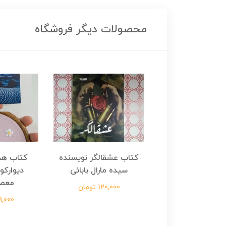
محصولات دیگر فروشگاه
هجرت ناتمام اثر
کتاب عشقالگر نویسنده
کتاب هج
طفی مدملی
سیده مارال بابائی
دیوارکو
معص
124,000 تومان
120,000 تومان
699,000 ت