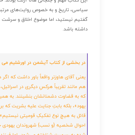
این کتاب مهم و جنجالی هانا آرنت بودند. خ
سیاسی، تاریخ و به خصوص روایت‌های مرتبط 
گفتیم نیستید، اما موضوع اخلاق و سرشت ش
داشته باشد.
در بخشی از کتاب آیشمن در اورشلیم می خ
یعنی آقای هاوزنر واقعاً باور داشت که اگر 
هم مانند تقریباً هرکسِ دیگری در اسرائیل،
که به قضاوت دشمنانشان بنشینند. به همین 
یهود»، بلکه بابتِ جنایت علیه بشریت که بر 
قائل به هیچ نوع تفکیکِ قومیتی نیستیم» ه
احوال شخصیه {و نسب} شهروندان یهودی حاکم