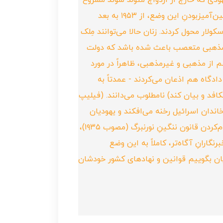
یهودی که خارج از ازدواج متولد شوند مشروع
هستند)، و اگر کسی مادر غیریهودی داشته باشد، نه می‌توان با او ازدواج کرد و نه اجازهٔ دفن او را می‌دهند. توهین‌آمیزبودنِ این وضع، از ۱۹۵۳ به بعد
ار محول کردند. زنان حالا می‌توانند مِلک
قلیت مذهبی متعصب باعث شده باشد که دولت
 از مذهبی و غیرمذهبی، ظاهراً در مورد
دادگاه هم اذعان می‌کردند - عمدتاً به
فد و بیان کند) نامطلوب می‌دانند. (فیلیپ
 که در میان خاندان اسرائیل رخنه می‌افکند و یهودیان
این کشور را از یهودیان دیاسپورا جدا می‌اندازد»). حالْ علتش هرچه که بود، بی‌شک ساده‌لوحی دادستان در محکوم‌کردن قانون ننگینِ نورنبرگ (مصوب ۱۹۳۵)،
گارانِ آگاه‌تر، کاملاً به این وضع
دیان بگوییم قوانین و نهادهای کشور خودشان