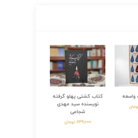
واسعه
کتاب کشتی پهلو گرفته
کتاب رسول مولت
نویسنده سید مهدی
نویسنده زینب عرفا
شجاعی
299,000 تومان
239,000 تومان