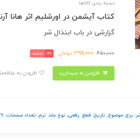
دسته بندی کالاها
کتاب آیشمن در اورشلیم اثر هانا آر
گزارشی در باب ابتذال شر
399,000
تومان
450,000
تخفیف
12٪
افزودن به سبدخرید
افزودن به علاقه‌مندی
برج، موضوع: تاریخ، قطع: رقعی، نوع جلد: نرم، تعداد صفحات: 376 صفحه