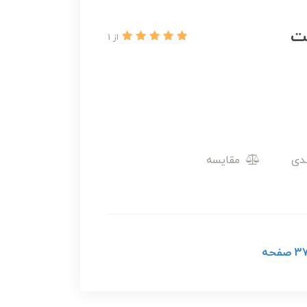
نت
از 1
مقایسه