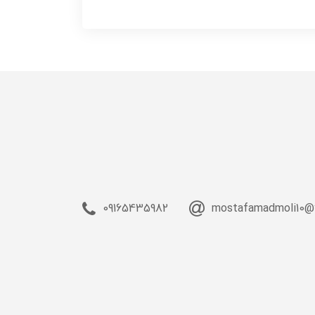
09165435982
mostafamadmoli10@