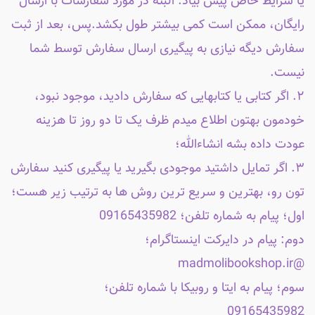
یا شرایط خاص پیش بیاد. البته در مورد سفارشات با ارسال
رایگان، ممکن است کمی بیشتر طول بکشد.پس، بعد از ثبت
سفارش دیگه نیازی به پیگیری ارسال سفارش توسط شما
نیست.
۲. اگر کتابی یا کتابهایی که سفارش دادید، موجود نبود،
خودمون بهتون اطلاع میدم ظرف یک تا دو روز تا هزینه
عودت داده بشه انشاءالله؛
۳. اگر تمایل داشتید موجودی بگیرید یا پیگیری کنید سفارش
تون رو، بهترین و سریع ترین روش ها به ترتیب زیر هست؛
اول؛ پیام به شماره تلفن؛ 09165435982
دوم: پیام در دایرکت اینستاگرام؛
@madmolibookshop.ir
سوم؛ پیام به ایتا و روبیکا با شماره تلفن؛
09165435982