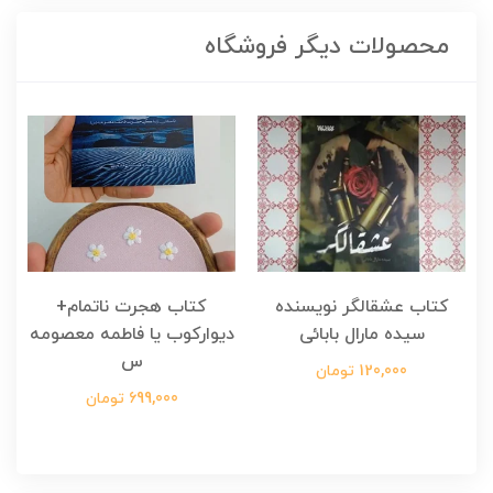
محصولات دیگر فروشگاه
کتاب عشقالگر نویسنده
کتاب هجرت ناتمام+
ک
سیده مارال بابائی
دیوارکوب یا فاطمه معصومه
س
120,000 تومان
699,000 تومان