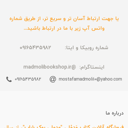
یا جهت ارتباط آسان تر و سریع تر، از طریق شماره
واتس آپ زیر با ما در ارتباط باشید...
شماره روبیکا و ایتا: 09165435982
اینستاگرام:
@madmolibookshop.ir
09165435982
mostafamadmoli10@yahoo.com
درباره ما
فروشگاه آنلاین کتاب مَدمُلی "مدملی بوک شاپ"
، از سال