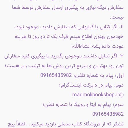
سفارش دیگه نیازی به پیگیری ارسال سفارش توسط شما
نیست.
۲. اگر کتابی یا کتابهایی که سفارش دادید، موجود نبود،
خودمون بهتون اطلاع میدم ظرف یک تا دو روز تا هزینه
عودت داده بشه انشاءالله؛
۳. اگر تمایل داشتید موجودی بگیرید یا پیگیری کنید سفارش
تون رو، بهترین و سریع ترین روش ها به ترتیب زیر هست؛
اول؛ پیام به شماره تلفن؛ 09165435982
دوم: پیام در دایرکت اینستاگرام؛
@madmolibookshop.ir
سوم؛ پیام به ایتا و روبیکا با شماره تلفن؛
09165435982
تشکر که از فروشگاه کتاب مدملی بازدید میکنید...لطفاً پیج