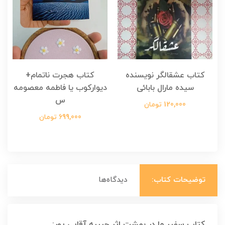
کتاب عشقالگر نویسنده
کتاب هجرت ناتمام+
ک
سیده مارال بابائی
دیوارکوب یا فاطمه معصومه
س
120,000 تومان
699,000 تومان
توضیحات کتاب:
دیدگاه‌ها
کتاب سفیر ما در بهشت اثر حبیبه آقایی پور: