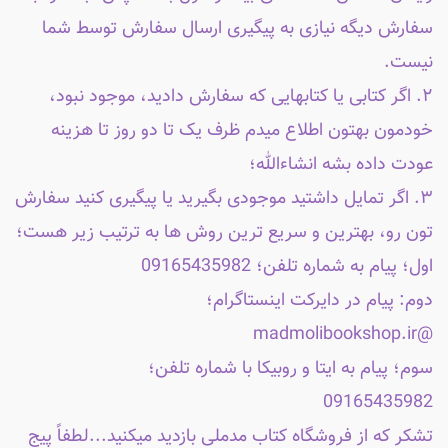
سفارش دیگه نیازی به پیگیری ارسال سفارش توسط شما
نیست.
۲. اگر کتابی یا کتابهایی که سفارش دادید، موجود نبود،
خودمون بهتون اطلاع میدم ظرف یک تا دو روز تا هزینه
عودت داده بشه انشاءالله؛
۳. اگر تمایل داشتید موجودی بگیرید یا پیگیری کنید سفارش
تون رو، بهترین و سریع ترین روش ها به ترتیب زیر هست؛
اول؛ پیام به شماره تلفن؛ 09165435982
دوم: پیام در دایرکت اینستاگرام؛
@madmolibookshop.ir
سوم؛ پیام به ایتا و روبیکا با شماره تلفن؛
09165435982
تشکر که از فروشگاه کتاب مدملی بازدید میکنید...لطفاً پیج