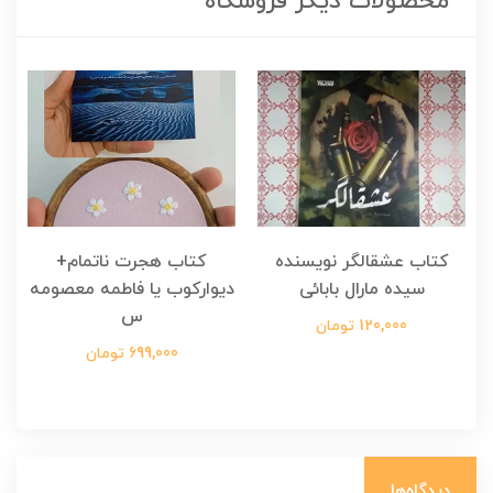
محصولات دیگر فروشگاه
کتاب عشقالگر نویسنده
کتاب هجرت ناتمام+
ک
سیده مارال بابائی
دیوارکوب یا فاطمه معصومه
س
120,000 تومان
699,000 تومان
دیدگاه‌ها