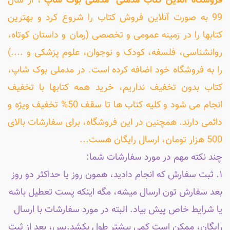
فروشگاه آنلاین کتاب مَدمُلی "مدملی بوک شاپ"
، از سال
99 به صورت آنلاین فروش کتاب را شروع کرد و بهترین
کتابها را در زمینه عمومی و تخصصی (رمان و داستان کوتاه،
روانشناسی، فلسفه، کودک و نوجوان، علوم پزشکی و ....)
را به فروشگاه خود اضافه کرده است. در مدملی بوک شاپ،
کتاب بدون تخفیف نداریم، خرید همه کتابها با تخفیف
انجام می شود و کلیه کتاب ها تا سقف 50% تخفیف ویژه و
دائمی دارند. همچنین در این فروشگاه، برای سفارشات بالای
500 هزار تومان، ارسال رایگان هست...
چند نکته مهم در مورد سفارشات شما:
۱. ثبت سفارش که انجام دادید، همون روز یا حداکثر دو روز
بعد سفارش تون ارسال میشه، مگه اینکه پست تعطیل باشه
یا شرایط خاص پیش بیاد. البته در مورد سفارشات با ارسال
رایگان، ممکن است کمی بیشتر طول بکشد.پس، بعد از ثبت