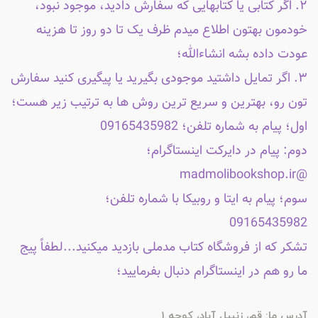
۲. اگر کتابی یا کتابهایی که سفارش دادید، موجود نبود،
خودمون بهتون اطلاع میدم ظرف یک تا دو روز تا هزینه
عودت داده بشه انشاءالله؛
۳. اگر تمایل داشتید موجودی بگیرید یا پیگیری کنید سفارش
تون رو، بهترین و سریع ترین روش ها به ترتیب زیر هست؛
اول؛ پیام به شماره تلفن؛ 09165435982
دوم: پیام در دایرکت اینستاگرام؛
@madmolibookshop.ir
سوم؛ پیام به ایتا و روبیکا با شماره تلفن؛
09165435982
تشکر که از فروشگاه کتاب مدملی بازدید میکنید...لطفاً پیج
ما رو هم در اینستاگرام دنبال بفرمایید؛
آدرس ما: قم، زنبیل آباد، کوچه 1