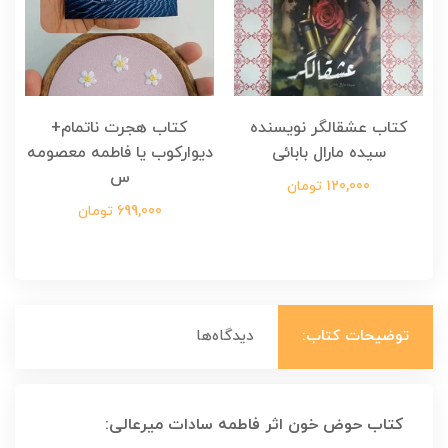
کتاب عشقالگر نویسنده
کتاب هجرت ناتمام+
ک
سیده مارال بابائی
دیوارکوب یا فاطمه معصومه
س
120,000 تومان
699,000 تومان
توضیحات کتاب:
دیدگاه‌ها
کتاب حوض خون اثر فاطمه سادات میرعالی: