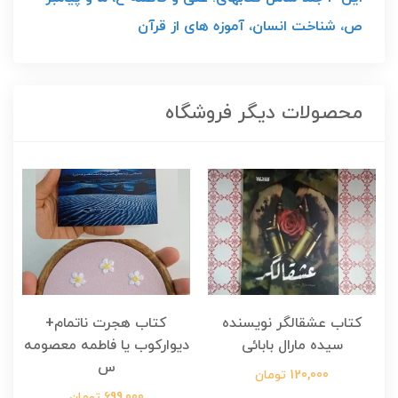
ص، شناخت انسان، آموزه های از قرآن
محصولات دیگر فروشگاه
کتاب عشقالگر نویسنده
کتاب هجرت ناتمام+
ک
سیده مارال بابائی
دیوارکوب یا فاطمه معصومه
س
120,000 تومان
699,000 تومان