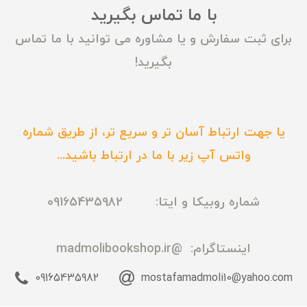
با ما تماس بگیرید
برای ثبت سفارش و یا مشاوره می توانید با ما تماس
بگیرید!
یا جهت ارتباط آسان تر و سریع تر، از طریق شماره
واتس آپ زیر با ما در ارتباط باشید...
شماره روبیکا و ایتا: 09165435982
اینستاگرام:
@madmolibookshop.ir
09165435982
mostafamadmoli10@yahoo.com