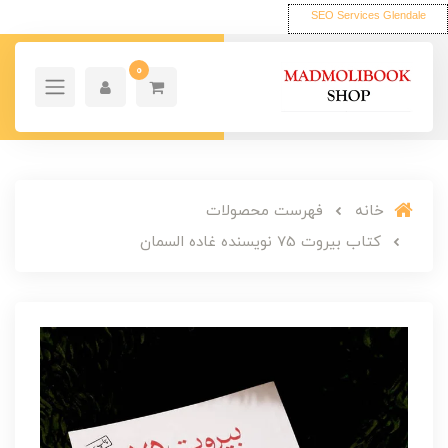
SEO Services Glendale
0
خانه
فهرست محصولات
کتاب بیروت 75 نویسنده غاده السمان