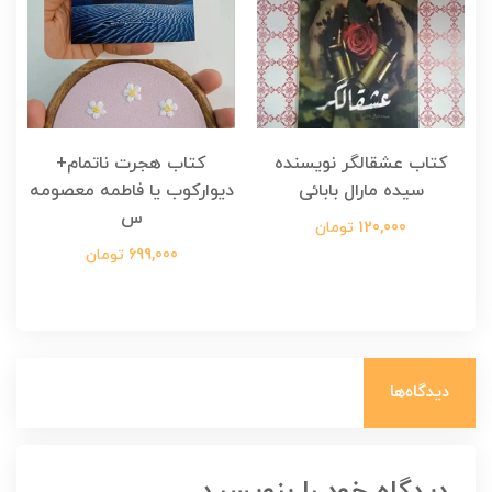
کتاب عشقالگر نویسنده
کتاب هجرت ناتمام+
ک
سیده مارال بابائی
دیوارکوب یا فاطمه معصومه
س
120,000 تومان
699,000 تومان
دیدگاه‌ها
دیدگاه خود را بنویسید