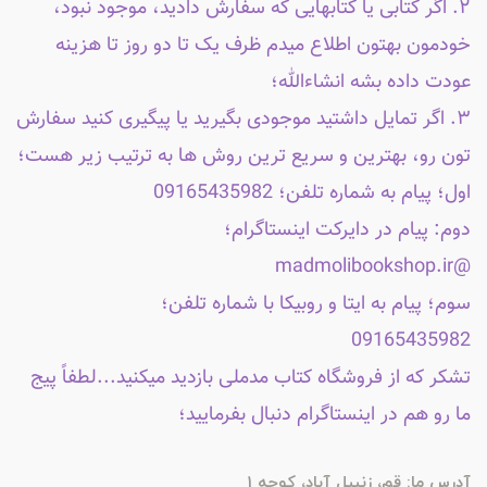
۲. اگر کتابی یا کتابهایی که سفارش دادید، موجود نبود،
خودمون بهتون اطلاع میدم ظرف یک تا دو روز تا هزینه
عودت داده بشه انشاءالله؛
۳. اگر تمایل داشتید موجودی بگیرید یا پیگیری کنید سفارش
تون رو، بهترین و سریع ترین روش ها به ترتیب زیر هست؛
اول؛ پیام به شماره تلفن؛ 09165435982
دوم: پیام در دایرکت اینستاگرام؛
@madmolibookshop.ir
سوم؛ پیام به ایتا و روبیکا با شماره تلفن؛
09165435982
تشکر که از فروشگاه کتاب مدملی بازدید میکنید...لطفاً پیج
ما رو هم در اینستاگرام دنبال بفرمایید؛
آدرس ما: قم، زنبیل آباد، کوچه 1