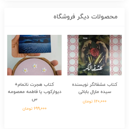
محصولات دیگر فروشگاه
کتاب عشقالگر نویسنده
کتاب هجرت ناتمام+
ک
سیده مارال بابائی
دیوارکوب یا فاطمه معصومه
س
120,000 تومان
699,000 تومان