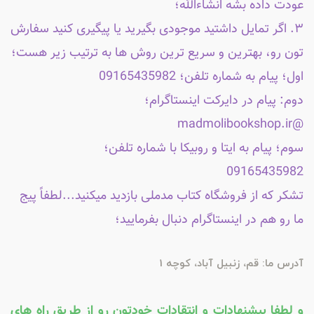
عودت داده بشه انشاءالله؛
۳. اگر تمایل داشتید موجودی بگیرید یا پیگیری کنید سفارش
تون رو، بهترین و سریع ترین روش ها به ترتیب زیر هست؛
اول؛ پیام به شماره تلفن؛ 09165435982
دوم: پیام در دایرکت اینستاگرام؛
@madmolibookshop.ir
سوم؛ پیام به ایتا و روبیکا با شماره تلفن؛
09165435982
تشکر که از فروشگاه کتاب مدملی بازدید میکنید...لطفاً پیج
ما رو هم در اینستاگرام دنبال بفرمایید؛
آدرس ما: قم، زنبیل آباد، کوچه 1
و لطفا پیشنهادات و انتقادات خودتون رو از طریق راه های