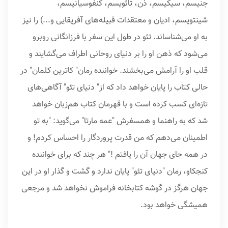
جنیسم، سیكیسم، ذن، تائویسم، كنفوسیانیسم،
شینتویسم، ادیان و معتقدات قبیله‌های آفریقایی و...) را نیز
به او می‌شناساند. تئو در طول این سفر با فرزانگانی روبرو
می‌شود كه ذهن او را بر دنیای روحانی اطراف می‌گشایند و
قلب او را آرامش می‌بخشند. خواننده رمان" كاترین كلمان" در
حالی كتاب را پایان خواهد داد كه از" دنیای تئو" آگاهی‌های
تازه‌ای كسب كرده است و با قهرمان كتاب هم‌زبان خواهد
شد كه به راهنما و همسفرش "عمه مارتا" می‌گوید: "به تو
اطمینان می‌دهم كه من قدرت پروردگار را احساس كردم! و
در همه جای جهان آن را یافتم !" هر چند كه برای خواننده
كنجكاو، رمان "دنیای تئو" پایان ندارد و گشت و گذار او در این
جهان هرگز در گوشه كتابخانه فراموش نخواهد شد و مرجعی
همیشگی خواهد بود.