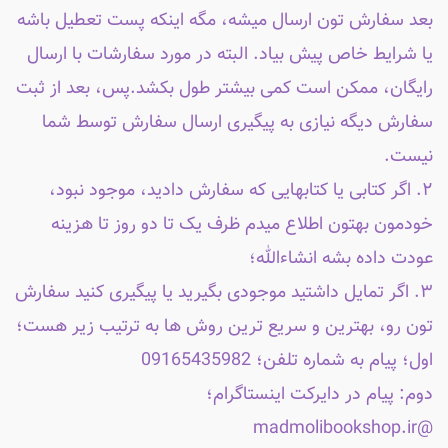
بعد سفارش تون ارسال میشه، مگه اینکه پست تعطیل باشه
یا شرایط خاص پیش بیاد. البته در مورد سفارشات با ارسال
رایگان، ممکن است کمی بیشتر طول بکشد.پس، بعد از ثبت
سفارش دیگه نیازی به پیگیری ارسال سفارش توسط شما
نیست.
۲. اگر کتابی یا کتابهایی که سفارش دادید، موجود نبود،
خودمون بهتون اطلاع میدم ظرف یک تا دو روز تا هزینه
عودت داده بشه انشاءالله؛
۳. اگر تمایل داشتید موجودی بگیرید یا پیگیری کنید سفارش
تون رو، بهترین و سریع ترین روش ها به ترتیب زیر هست؛
اول؛ پیام به شماره تلفن؛ 09165435982
دوم: پیام در دایرکت اینستاگرام؛
@madmolibookshop.ir