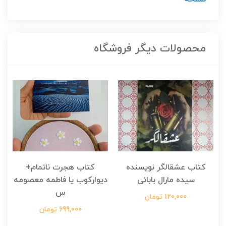
محصولات دیگر فروشگاه
کتاب عشقالگر نویسنده
کتاب هجرت ناتمام+
ک
سیده مارال بابائی
دیوارکوب یا فاطمه معصومه
س
120,000 تومان
699,000 تومان