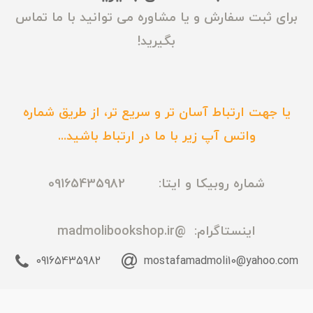
برای ثبت سفارش و یا مشاوره می توانید با ما تماس
بگیرید!
یا جهت ارتباط آسان تر و سریع تر، از طریق شماره
واتس آپ زیر با ما در ارتباط باشید...
شماره روبیکا و ایتا: 09165435982
اینستاگرام:
@madmolibookshop.ir
09165435982
mostafamadmoli10@yahoo.com