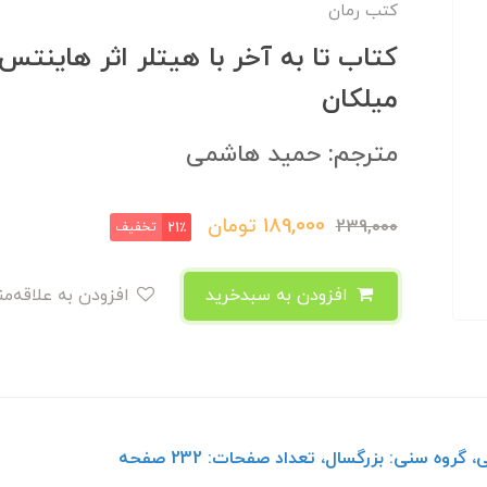
کتب رمان
کتاب تا به آخر با هیتلر اثر هاینتس
میلکان
مترجم: حمید هاشمی
189,000
تومان
239,000
تخفیف
21٪
افزودن به سبدخرید
افزودن به علاقه‌مندی
روه سنی: بزرگسال، تعداد صفحات: 232 صفحه