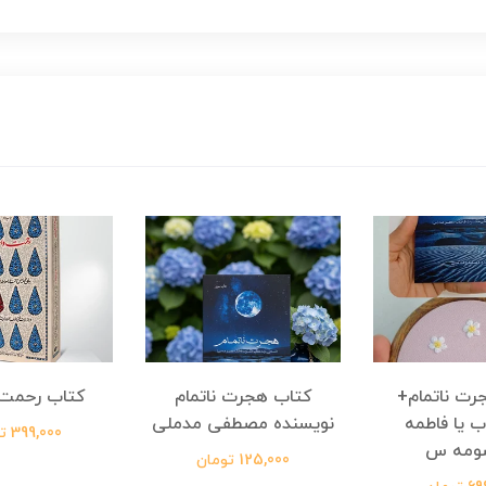
رت ناتمام+
کتاب هجرت ناتمام
کتاب رحمت 
ب یا فاطمه
نویسنده مصطفی مدملی
399,000 تومان
ومه س
125,000 تومان