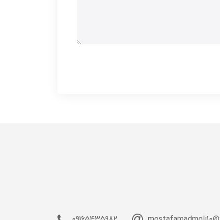
09165435982
mostafamadmoli10@