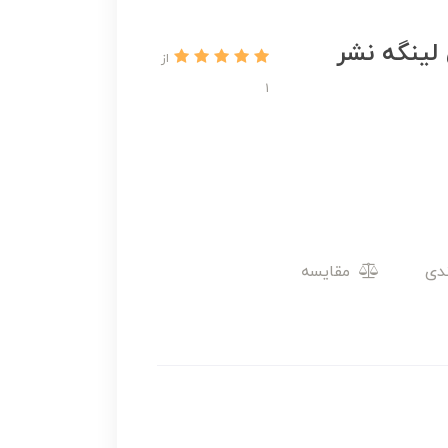
 لینگه نشر
از
1
مقایسه