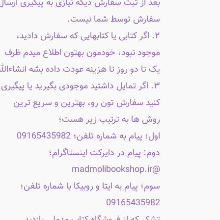
بعد از ثبت سفارش دیگه نیازی به پیگیری ارسال
سفارش توسط شما نیست.
۲. اگر کتابی یا کتابهایی که سفارش دادید،
موجود نبود، خودمون بهتون اطلاع میدم ظرف
یک تا دو روز تا هزینه عودت داده بشه انشاءالله
۳. اگر تمایل داشتید موجودی بگیرید یا پیگیری
کنید سفارش تون رو، بهترین و سریع ترین
روش ها به ترتیب زیر هست؛
اول؛ پیام به شماره تلفن؛ 09165435982
دوم: پیام در دایرکت اینستاگرام؛
@madmolibookshop.ir
سوم؛ پیام به ایتا و روبیکا با شماره تلفن؛
09165435982