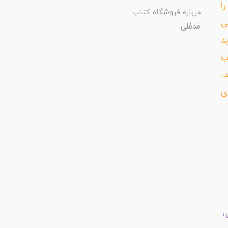
ا
درباره فروشگاه کتاب
ی
مَدمُلی
د
ب
د.
ی
،