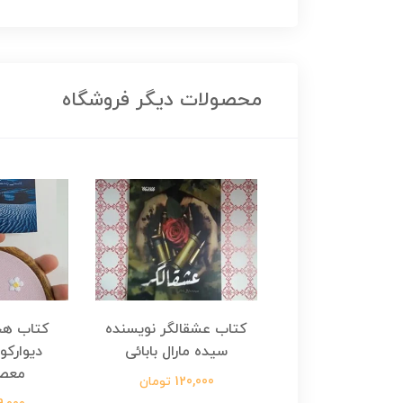
محصولات دیگر فروشگاه
هجرت ناتمام اثر
کتاب عشقالگر نویسنده
کتاب هج
طفی مدملی
سیده مارال بابائی
دیوارکو
معص
124,000 تومان
120,000 تومان