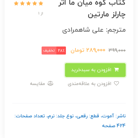
کتاب کوه میان ما اثر
چارلز مارتین
از 1
مترجم: علی شاهمرادی
289,000
تومان
399,000
تخفیف
28٪
افزودن به سبدخرید
افزودن به علاقه‌مندی
مقایسه
ناشر: آموت، قطع: رقعی، نوع جلد: نرم، تعداد صفحات:
424 صفحه