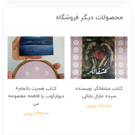
محصولات دیگر فروشگاه
کتاب عشقالگر نویسنده
کتاب هجرت ناتمام+
ک
سیده مارال بابائی
دیوارکوب یا فاطمه معصومه
س
120,000 تومان
699,000 تومان