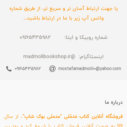
یا جهت ارتباط آسان تر و سریع تر، از طریق شماره
واتس آپ زیر با ما در ارتباط باشید...
شماره روبیکا و ایتا: 09165435982
اینستاگرام:
@madmolibookshop.ir
09165435982
mostafamadmoli10@yahoo.com
درباره ما
فروشگاه آنلاین کتاب مَدمُلی "مدملی بوک شاپ"
، از سال
99 به صورت آنلاین فروش کتاب را شروع کرد و بهترین