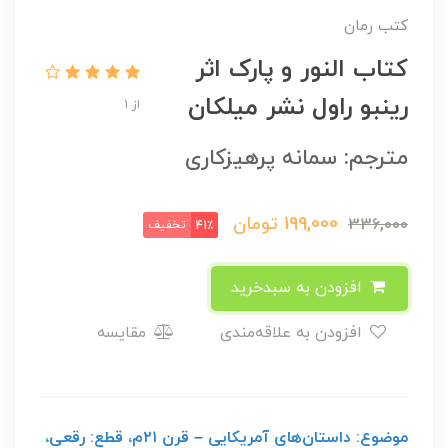
کتب رمان
کتاب النور و پارک اثر
رینبو راول نشر میلکان
از 1
مترجم: سمانه پرهیزکاری
199,000
تومان
336,000
تخفیف
41٪
افزودن به سبدخرید
افزودن به علاقه‌مندی
مقایسه
موضوع: داستان‌های آمریکایی – قرن ۲۱م، قطع: رقعی،