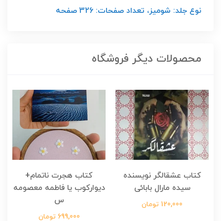
نوع جلد: شومیز، تعداد صفحات: 326 صفحه
محصولات دیگر فروشگاه
کتاب عشقالگر نویسنده
کتاب هجرت ناتمام+
ک
سیده مارال بابائی
دیوارکوب یا فاطمه معصومه
س
120,000 تومان
699,000 تومان