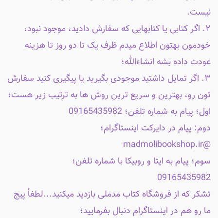
نیست.
۲. اگر کتابی یا کتابهایی که سفارش دادید، موجود نبود،
خودمون بهتون اطلاع میدم ظرف یک تا دو روز تا هزینه
عودت داده بشه انشاءالله؛
۳. اگر تمایل داشتید موجودی بگیرید یا پیگیری کنید سفارش
تون رو، بهترین و سریع ترین روش ها به ترتیب زیر هست؛
اول؛ پیام به شماره تلفن؛ 09165435982
دوم: پیام در دایرکت اینستاگرام؛
@madmolibookshop.ir
سوم؛ پیام به ایتا و روبیکا با شماره تلفن؛
09165435982
تشکر که از فروشگاه کتاب مدملی بازدید میکنید...لطفاً پیج
ما رو هم در اینستاگرام دنبال بفرمایید؛