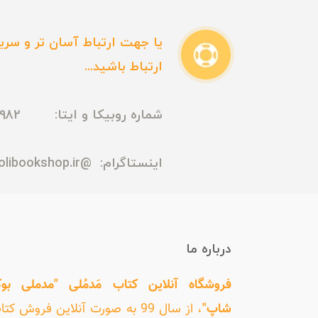
یا جهت ارتباط آسان تر و سریع
ارتباط باشید...
شماره روبیکا و ایتا: 09165435982
اینستاگرام:
@madmolibookshop.ir
درباره ما
فروشگاه آنلاین کتاب مَدمُلی "مدملی بو
شاپ"
، از سال 99 به صورت آنلاین فروش کت