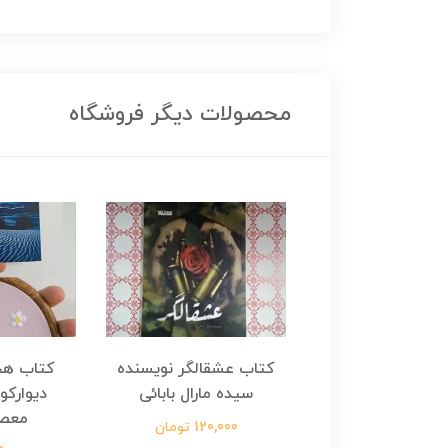
محصولات دیگر فروشگاه
هجرت ناتمام اثر
کتاب عشقالگر نویسنده
کتاب هج
طفی مدملی
سیده مارال بابائی
دیوارکو
معص
124,000 تومان
120,000 تومان