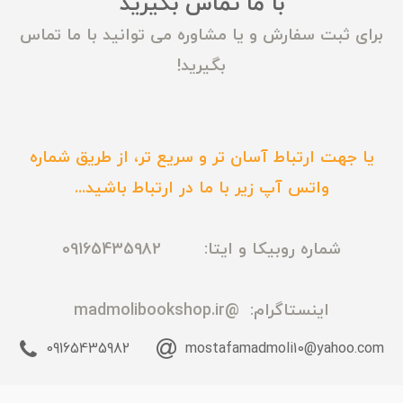
با ما تماس بگیرید
برای ثبت سفارش و یا مشاوره می توانید با ما تماس
بگیرید!
یا جهت ارتباط آسان تر و سریع تر، از طریق شماره
واتس آپ زیر با ما در ارتباط باشید...
شماره روبیکا و ایتا: 09165435982
اینستاگرام:
@madmolibookshop.ir
09165435982
mostafamadmoli10@yahoo.com