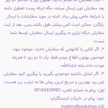
۱. ثبت سفارش که انجام دادید، همون روز یا حداکثر دو روز
بعد سفارش تون ارسال میشه، مگه اینکه پست تعطیل باشه
یا شرایط خاص پیش بیاد. البته در مورد سفارشات با ارسال
رایگان، ممکن است کمی بیشتر طول بکشد.پس، بعد از ثبت
سفارش دیگه نیازی به پیگیری ارسال سفارش توسط شما
نیست.
۲. اگر کتابی یا کتابهایی که سفارش دادید، موجود نبود،
خودمون بهتون اطلاع میدم ظرف یک تا دو روز تا هزینه
عودت داده بشه انشاءالله؛
۳. اگر تمایل داشتید موجودی بگیرید یا پیگیری کنید سفارش
تون رو، بهترین و سریع ترین روش ها به ترتیب زیر هست؛
اول؛ پیام به شماره تلفن؛ 09165435982
دوم: پیام در دایرکت اینستاگرام؛
@madmolibookshop.ir