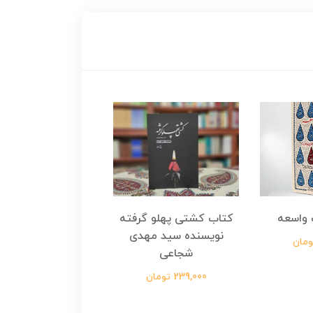
واسعه
کتاب کشتی پهلو گرفته
کتاب رسول مولت
نویسنده سید مهدی
نویسنده زینب عرفا
شجاعی
299,000 تومان
239,000 تومان