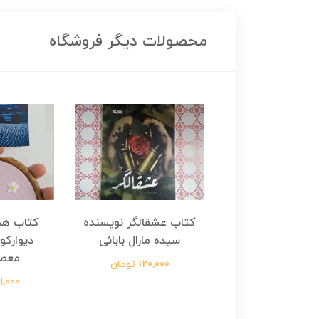
محصولات دیگر فروشگاه
هجرت ناتمام اثر
کتاب عشقالگر نویسنده
کتاب هج
طفی مدملی
سیده مارال بابائی
دیوارکو
معص
124,000 تومان
120,000 تومان
699,000 ت