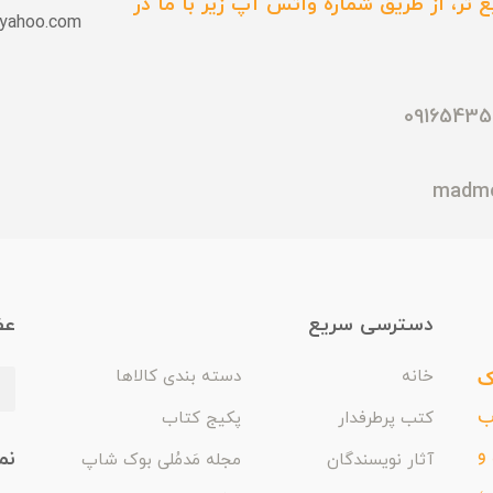
 تر، از طریق شماره واتس آپ زیر با ما در
yahoo.com
دسترسی سریع
عض
ک
خانه
دسته بندی کالاها
اب
کتب پرطرفدار
پکیج کتاب
و
نم
آثار نویسندگان
مجله مَدمُلی بوک شاپ