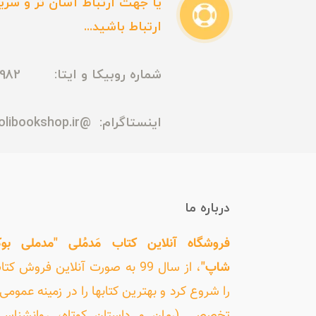
یا جهت ارتباط آسان تر و سریع
ارتباط باشید...
شماره روبیکا و ایتا: 09165435982
اینستاگرام:
@madmolibookshop.ir
درباره ما
فروشگاه آنلاین کتاب مَدمُلی "مدملی بو
شاپ"
، از سال 99 به صورت آنلاین فروش کت
را شروع کرد و بهترین کتابها را در زمینه عمومی 