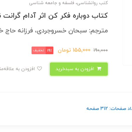
کتب روانشناسی، فلسفه و جامعه شناسی
کتاب دوباره فکر کن اثر آدام گرانت 
مترجم: سبحان خسروجردی، فرزانه حاج خ
155,000
تومان
190,000
تخفیف
19٪
افزودن به سبدخرید
افزودن به علاقه‌مندی
حات: 312 صفحه