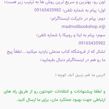
تون رو، بهترین و سریع ترین روش ها به ترتیب زیر هست؛
اول؛ پیام به شماره تلفن؛ 09165435982
دوم: پیام در دایرکت اینستاگرام؛
@madmolibookshop.ir
سوم؛ پیام به ایتا و روبیکا با شماره تلفن؛
09165435982
تشکر که از فروشگاه کتاب مدملی بازدید میکنید...لطفاً پیج
ما رو هم در اینستاگرام دنبال بفرمایید؛
آدرس ما: قم، زنبیل آباد، کوچه 1
و لطفا پیشنهادات و انتقادات خودتون رو از طریق راه های
ارتباطی جهت بهبود عملکرد مان، برای ما ارسال کنید.