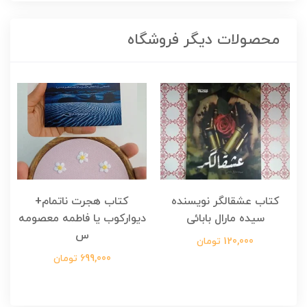
محصولات دیگر فروشگاه
کتاب عشقالگر نویسنده
کتاب هجرت ناتمام+
ک
سیده مارال بابائی
دیوارکوب یا فاطمه معصومه
س
120,000 تومان
699,000 تومان