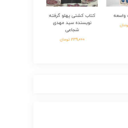
واسعه
کتاب کشتی پهلو گرفته
کتاب رسول مولت
نویسنده سید مهدی
نویسنده زینب عرفا
شجاعی
299,000 تومان
239,000 تومان