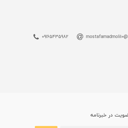
09165435982
mostafamadmoli10@
ویت در خبرنامه