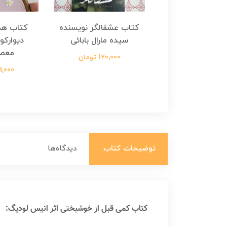
هجرت ناتمام اثر
کتاب عشقالگر نویسنده
کتاب هج
طفی مدملی
سیده مارال بابائی
دیوارکو
معص
124,000 تومان
120,000 تومان
699,000 ت
توضیحات کتاب:
دیدگاه‌ها
کتاب کمی قبل از خوشبختی اثر انیس لودیگ: