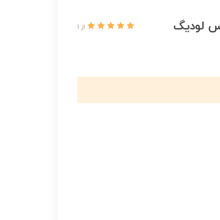
س لودیگ
از 1