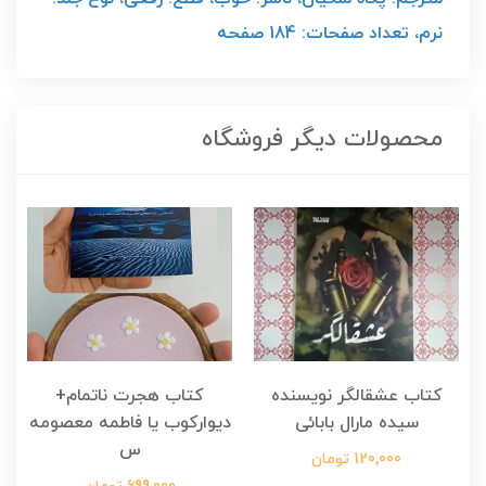
نرم، تعداد صفحات: 184 صفحه
محصولات دیگر فروشگاه
کتاب عشقالگر نویسنده
کتاب هجرت ناتمام+
ک
سیده مارال بابائی
دیوارکوب یا فاطمه معصومه
س
120,000 تومان