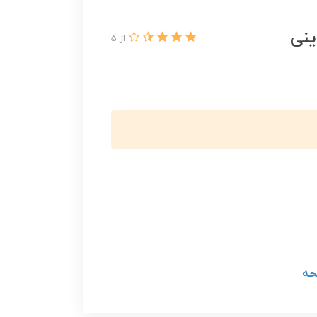
ینی
از 5