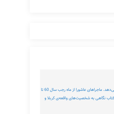
کتاب فتح خون The Victory of Blood اثر شهید سید مرتضی آوینی Morteza Avini در دو پاره ماجرای عاشورا را شرح می‌دهد. ماجراهای عاشورا از ماه رجب سال 60 تا
 از کتاب نگاهی به شخصیت‌های واقعه‌ی کربلا و