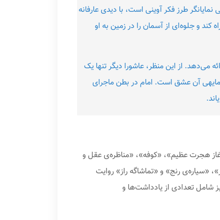
 نمایانگر طرز فکر آوینی است، با دیدی عارفانه
ه کند و جلوه‌ای از آسمان را در زمین به او
ه می‌دهد. از این منظر، عاشورا دیگر تنها یک
واقعه‌ی تاریخی نیست که قرن‌ها از وقوع‌اش می‌گذرد، بلکه عاشورا حقیقتی تکرارشونده در هر زمان و مکان است و درون‌مایه‎ی آن عشق است. امام در بطن ماجرای
اند.
از هجرت عظیم‌»، «کوفه»‌، «مناظره‌ی عقل و
، «سیاره‌ی رنج» و «تماشاگه راز» روایت
 شامل تعدادی از یادداشت‌ها و