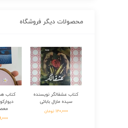
محصولات دیگر فروشگاه
هجرت ناتمام اثر
کتاب عشقالگر نویسنده
کتاب هج
طفی مدملی
سیده مارال بابائی
دیوارکو
معص
124,000 تومان
120,000 تومان
699,000 ت