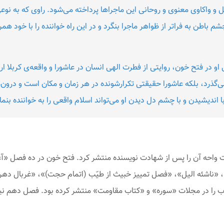
ل و واکاوی معنوی و روحانی این ماجراها پرداخته می‌شود. راوی که به نوعی
م باطن به فراتر از ظواهر ماجرا بنگرد و در این راه خواننده را با خود همرا
و در فتح خون، روایتی از فطرت الهی انسان در عاشورا و واقعه‌ی کربلا ارائ
ندیشیدن و با چشم دل دیدن او می‌تواند اسلام واقعی را به خواننده بنمای
ات واحه آن را پس از شهادت نویسنده منتشر کرد. فتح خون در ده فصل «آغ
 «ناشئه الیل»‌، «فصل تمییز خبیث از طیّب (اتمام حجت‌)»، «غربال دهر»
 را در مجلات «سوره» و «کتاب مقاومت» منتشر کرده بود. فصل دهم نیز