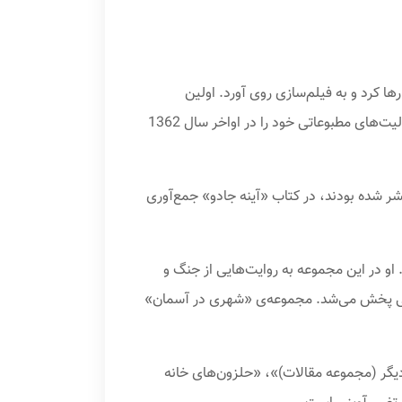
گاه را رها کرد و به فیلم‌سازی روی آورد. اولین
فیلم‌هایی که او ساخت می‌توان به مجموعه‌ی «غائله گنبد»، «سیل خوزستان» و «ظلم خوانین» اشاره کرد. او هم‌زمان فعالیت‌های مطبوعاتی خود را در اواخر سال 1362
شر شده بودند، در کتاب «آینه جادو» جمع‌آوری
ول شد. او در این مجموعه به روایت‌هایی از جنگ و
نگی پخش می‌شد. مجموعه‌ی «شهری در آسمان»
یگر (مجموعه مقالات‏)»، «حلزون‌های خانه