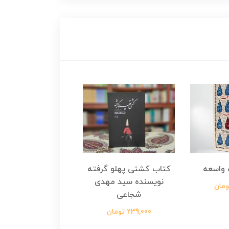
واسعه
کتاب کشتی پهلو گرفته
کتاب رسول مولت
نویسنده سید مهدی
نویسنده زینب عرفا
شجاعی
299,000 تومان
239,000 تومان