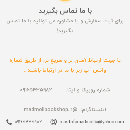
با ما تماس بگیرید
برای ثبت سفارش و یا مشاوره می توانید با ما تماس
بگیرید!
یا جهت ارتباط آسان تر و سریع تر، از طریق شماره
واتس آپ زیر با ما در ارتباط باشید...
شماره روبیکا و ایتا: 09165435982
اینستاگرام:
@madmolibookshop.ir
09165435982
mostafamadmoli10@yahoo.com