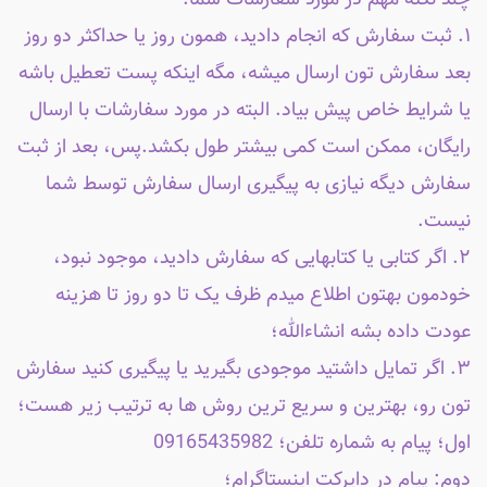
چند نکته مهم در مورد سفارشات شما:
۱. ثبت سفارش که انجام دادید، همون روز یا حداکثر دو روز
بعد سفارش تون ارسال میشه، مگه اینکه پست تعطیل باشه
یا شرایط خاص پیش بیاد. البته در مورد سفارشات با ارسال
رایگان، ممکن است کمی بیشتر طول بکشد.پس، بعد از ثبت
سفارش دیگه نیازی به پیگیری ارسال سفارش توسط شما
نیست.
۲. اگر کتابی یا کتابهایی که سفارش دادید، موجود نبود،
خودمون بهتون اطلاع میدم ظرف یک تا دو روز تا هزینه
عودت داده بشه انشاءالله؛
۳. اگر تمایل داشتید موجودی بگیرید یا پیگیری کنید سفارش
تون رو، بهترین و سریع ترین روش ها به ترتیب زیر هست؛
اول؛ پیام به شماره تلفن؛ 09165435982
دوم: پیام در دایرکت اینستاگرام؛