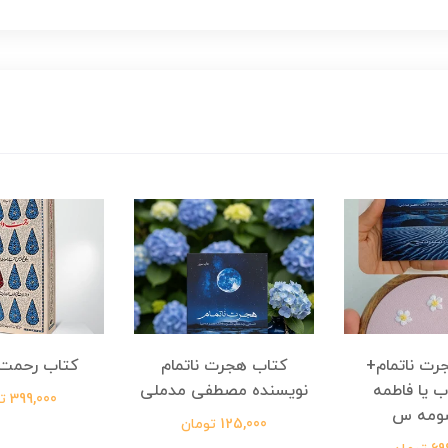
رت ناتمام+
کتاب هجرت ناتمام
کتاب رحمت 
ب یا فاطمه
نویسنده مصطفی مدملی
399,000 تومان
ومه س
125,000 تومان