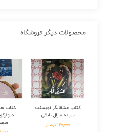
محصولات دیگر فروشگاه
هجرت ناتمام اثر
کتاب عشقالگر نویسنده
کتاب هج
طفی مدملی
سیده مارال بابائی
دیوارکو
معص
124,000 تومان
120,000 تومان