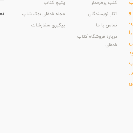
اب
کتب پرطرفدار
پکیج کتاب
و
نم
آثار نویسندگان
مجله مَدمُلی بوک شاپ
،
تماس با ما
پیگیری سفارشات
ا
درباره فروشگاه کتاب
ی
مَدمُلی
د
ب
د.
ی