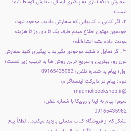
سفارش دیگه نیازی به پیگیری ارسال سفارش توسط شما
نیست.
۲. اگر کتابی یا کتابهایی که سفارش دادید، موجود نبود،
خودمون بهتون اطلاع میدم ظرف یک تا دو روز تا هزینه
عودت داده بشه انشاءالله؛
۳. اگر تمایل داشتید موجودی بگیرید یا پیگیری کنید سفارش
تون رو، بهترین و سریع ترین روش ها به ترتیب زیر هست؛
اول؛ پیام به شماره تلفن؛ 09165435982
دوم: پیام در دایرکت اینستاگرام؛
@madmolibookshop.ir
سوم؛ پیام به ایتا و روبیکا با شماره تلفن؛
09165435982
تشکر که از فروشگاه کتاب مدملی بازدید میکنید...لطفاً پیج