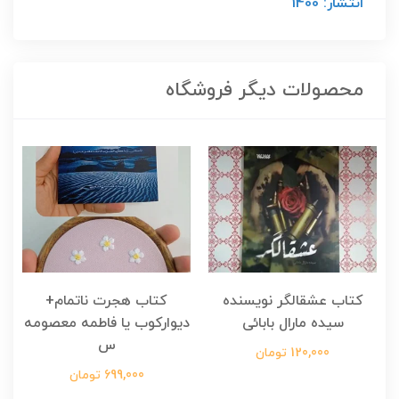
انتشار: 1400
محصولات دیگر فروشگاه
کتاب عشقالگر نویسنده
کتاب هجرت ناتمام+
ک
سیده مارال بابائی
دیوارکوب یا فاطمه معصومه
س
120,000 تومان
699,000 تومان