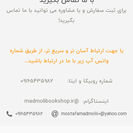
با ما تماس بگیرید
برای ثبت سفارش و یا مشاوره می توانید با ما تماس
بگیرید!
یا جهت ارتباط آسان تر و سریع تر، از طریق شماره
واتس آپ زیر با ما در ارتباط باشید...
شماره روبیکا و ایتا: 09165435982
اینستاگرام:
@madmolibookshop.ir
09165435982
mostafamadmoli10@yahoo.com