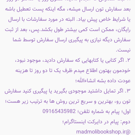
بعد سفارش تون ارسال میشه، مگه اینکه پست تعطیل باشه
یا شرایط خاص پیش بیاد. البته در مورد سفارشات با ارسال
رایگان، ممکن است کمی بیشتر طول بکشد.پس، بعد از ثبت
سفارش دیگه نیازی به پیگیری ارسال سفارش توسط شما
نیست.
۲. اگر کتابی یا کتابهایی که سفارش دادید، موجود نبود،
خودمون بهتون اطلاع میدم ظرف یک تا دو روز تا هزینه
عودت داده بشه انشاءالله؛
۳. اگر تمایل داشتید موجودی بگیرید یا پیگیری کنید سفارش
تون رو، بهترین و سریع ترین روش ها به ترتیب زیر هست؛
اول؛ پیام به شماره تلفن؛ 09165435982
دوم: پیام در دایرکت اینستاگرام؛
@madmolibookshop.ir