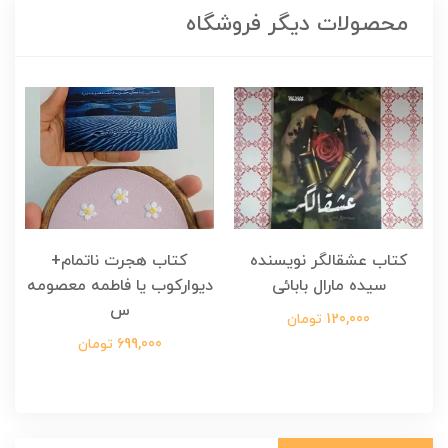
محصولات دیگر فروشگاه
کتاب عشقالگر نویسنده
کتاب هجرت ناتمام+
ک
سیده مارال بابائی
دیوارکوب یا فاطمه معصومه
س
120,000 تومان
699,000 تومان