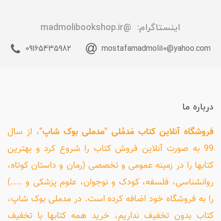
اینستاگرام:
@madmolibookshop.ir
09165435982
mostafamadmoli10@yahoo.com
درباره ما
فروشگاه آنلاین کتاب مَدمُلی "مدملی بوک شاپ"
، از سال
99 به صورت آنلاین فروش کتاب را شروع کرد و بهترین
کتابها را در زمینه عمومی و تخصصی (رمان و داستان کوتاه،
روانشناسی، فلسفه، کودک و نوجوان، علوم پزشکی و ....)
را به فروشگاه خود اضافه کرده است. در مدملی بوک شاپ،
کتاب بدون تخفیف نداریم، خرید همه کتابها با تخفیف