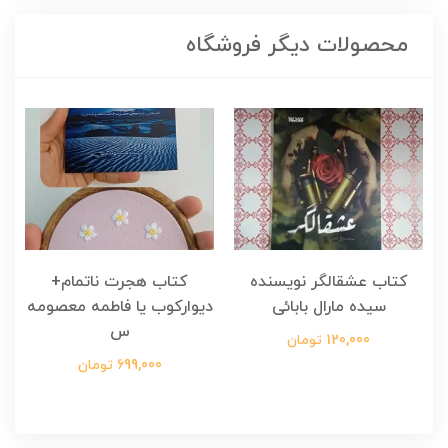
محصولات دیگر فروشگاه
کتاب عشقالگر نویسنده
کتاب هجرت ناتمام+
ک
سیده مارال بابائی
دیوارکوب یا فاطمه معصومه
س
120,000 تومان
699,000 تومان