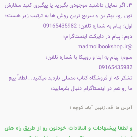
۳. اگر تمایل داشتید موجودی بگیرید یا پیگیری کنید سفارش
تون رو، بهترین و سریع ترین روش ها به ترتیب زیر هست؛
اول؛ پیام به شماره تلفن؛ 09165435982
دوم: پیام در دایرکت اینستاگرام؛
@madmolibookshop.ir
سوم؛ پیام به ایتا و روبیکا با شماره تلفن؛
09165435982
تشکر که از فروشگاه کتاب مدملی بازدید میکنید...لطفاً پیج
ما رو هم در اینستاگرام دنبال بفرمایید؛
آدرس ما: قم، زنبیل آباد، کوچه 1
و لطفا پیشنهادات و انتقادات خودتون رو از طریق راه های