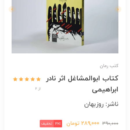
کتب رمان
کتاب ابوالمشاغل اثر نادر
ابراهیمی
از 2
ناشر: روزبهان
289,000
تومان
390,000
تخفیف
26٪