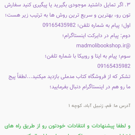
۳. اگر تمایل داشتید موجودی بگیرید یا پیگیری کنید سفارش
تون رو، بهترین و سریع ترین روش ها به ترتیب زیر هست؛
اول؛ پیام به شماره تلفن؛ 09165435982
دوم: پیام در دایرکت اینستاگرام؛
@madmolibookshop.ir
سوم؛ پیام به ایتا و روبیکا با شماره تلفن؛
09165435982
تشکر که از فروشگاه کتاب مدملی بازدید میکنید...لطفاً پیج
ما رو هم در اینستاگرام دنبال بفرمایید؛
آدرس ما: قم، زنبیل آباد، کوچه 1
و لطفا پیشنهادات و انتقادات خودتون رو از طریق راه های