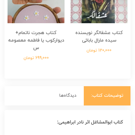
کتاب عشقالگر نویسنده
کتاب هجرت ناتمام+
ک
سیده مارال بابائی
دیوارکوب یا فاطمه معصومه
س
120,000 تومان
699,000 تومان
توضیحات کتاب:
دیدگاه‌ها
کتاب ابوالمشاغل اثر نادر ابراهیمی: