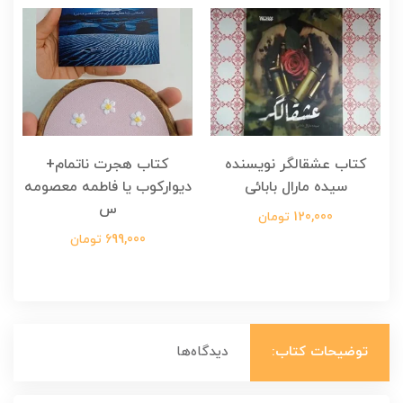
کتاب عشقالگر نویسنده
کتاب هجرت ناتمام+
ک
سیده مارال بابائی
دیوارکوب یا فاطمه معصومه
س
120,000 تومان
699,000 تومان
توضیحات کتاب:
دیدگاه‌ها