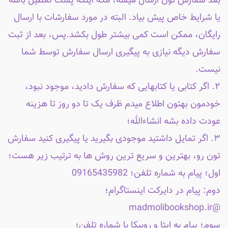
بعد سفارش تون ارسال میشه، مگه اینکه پست تعطیل باشه
یا شرایط خاص پیش بیاد. البته در مورد سفارشات با ارسال
رایگان، ممکن است کمی بیشتر طول بکشد.پس، بعد از ثبت
سفارش دیگه نیازی به پیگیری ارسال سفارش توسط شما
نیست.
۲. اگر کتابی یا کتابهایی که سفارش دادید، موجود نبود،
خودمون بهتون اطلاع میدم ظرف یک تا دو روز تا هزینه
عودت داده بشه انشاءالله؛
۳. اگر تمایل داشتید موجودی بگیرید یا پیگیری کنید سفارش
تون رو، بهترین و سریع ترین روش ها به ترتیب زیر هست؛
اول؛ پیام به شماره تلفن؛ 09165435982
دوم: پیام در دایرکت اینستاگرام؛
@madmolibookshop.ir
سوم؛ پیام به ایتا و روبیکا با شماره تلفن؛