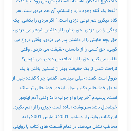
خاک کوچ کنندگان آهسته آهسته پیش می رود. بابا گفت:
“فقط یک گناه وجود دارد والسلام. آن هم دزدی ست. هر
گناه دیگری هم نوعی دزدی است.” اگر مردی را بکشی، یک
زندگی را می دزدی. حق زنش را از داشتن شوهر می دزدی،
حق بچه هایش را از داشتن پدر می دزدی. وقتی دروغ می
گویی، حق کسی را از دانستن حقیقت می دزدی. وقتی
تقلب می کنی، حق را از انصاف می دزدی. می فهمی؟
ناراحت شدن از یک حقیقت بهتر از تسکین یافتن با یک
دروغ است.گفت: خیلی میترسم. گفتم: چرا؟ گفت: چون از
ته دل خوشحالم دکتر رسول. اینجور خوشحالی ترسناک
است. پرسیدم آخر چرا و او جواب داد: وقتی آدم اینجور
خوشحال باشد،سرنوشت آماده است چیزی را از آدم بگیرد.
این کتاب روایتی از دسامبر 2001 تا مارس 2001 را به
مخاطب نشان میدهد. در تمام قسمت های کتاب با روایتی