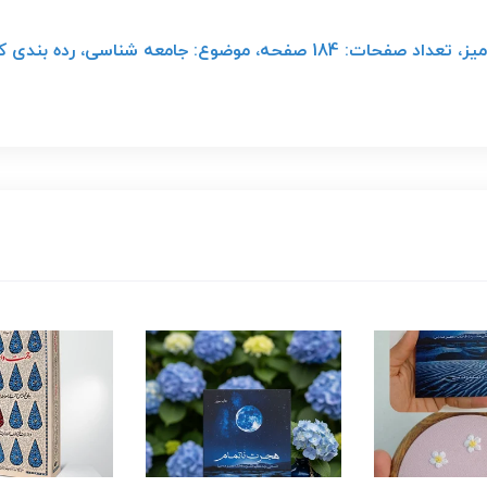
انتشارات: ترجمان، قطع: رقعی، نوع جلد: شومیز، تعداد صفحات: 184 صفحه، 