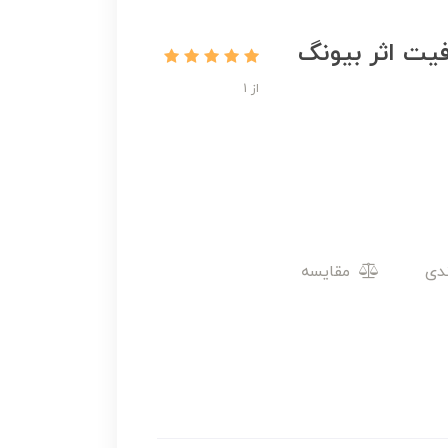
یت اثر بیونگ
از 1
مقایسه