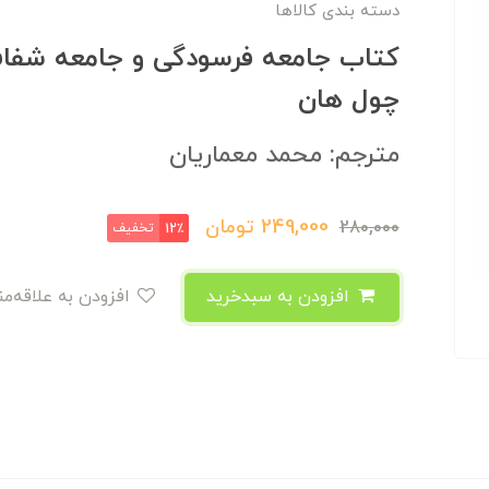
دسته بندی کالاها
کتاب جامعه فرسودگی و جامعه شفاف
چول هان
مترجم: محمد معماریان
249,000
تومان
280,000
تخفیف
12٪
افزودن به سبدخرید
افزودن به علاقه‌مندی