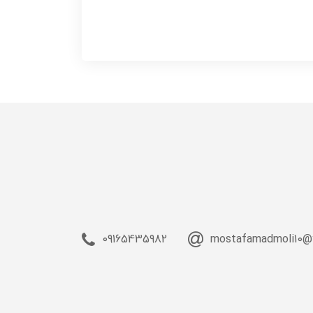
09165435982
mostafamadmoli10@