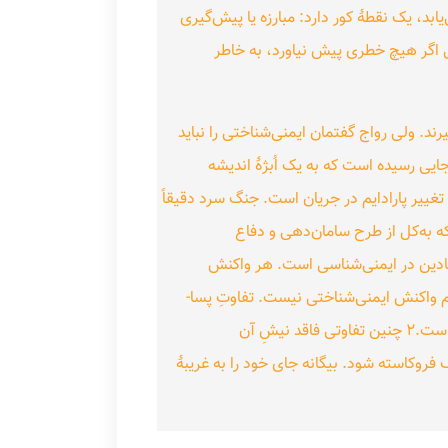
د، یک نقطهٔ کور دارد: مبارزه یا پیش‌گیری
 اگر هیچ خطری پیش نیاورد، به خاطر
رند. ولی رواج گفتمان ایمنی‌شناختی را نباید
یی رسیده است که به یک اُبژهٔ اندیشه
ییر پارادایم در جریان است. جنگ سرد دقیقاً
 شبیه منظومه‌ای می‌شود که به‌کل از طرح سامان‌دهی و دفاع
بنیادین در ایمنی‌شناسی است. هر واکنش
 واکنش ایمنی‌شناختی نیست. تفاوتِ پسا-
ایمنی‌شناختی (یا درواقع پست‌مدرن) هیچ‌کس را بدحال نمی‌کند. این تفاوت، در ادبیات ایمنی‌شناسی، نمایندهٔ «مشابه» است.۲ چنین تفاوتی فاقد نیشِ آن
فروکاسته شود. بیگانه جای خود را به غریبهٔ