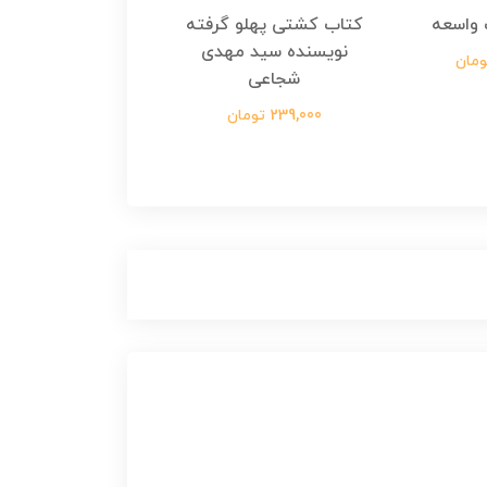
واسعه
کتاب کشتی پهلو گرفته
کتاب رسول مولت
نویسنده سید مهدی
نویسنده زینب عرفا
شجاعی
299,000 تومان
239,000 تومان