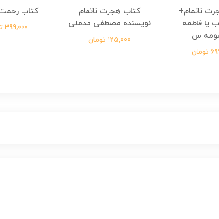
رت ناتمام+
کتاب هجرت ناتمام
کتاب رحمت 
ب یا فاطمه
نویسنده مصطفی مدملی
399,000 تومان
ومه س
125,000 تومان
ومان