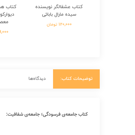
هجرت ناتمام اثر
کتاب عشقالگر نویسنده
کتاب هج
طفی مدملی
سیده مارال بابائی
دیوارکو
معص
124,000 تومان
120,000 تومان
699,000 ت
توضیحات کتاب:
دیدگاه‌ها
کتاب جامعه‌ی فرسودگی؛ جامعه‌ی شفافیت: