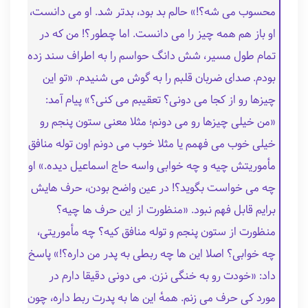
محسوب می شه؟!» حالم بد بود، بدتر شد. او می دانست،
او باز هم همه چیز را می دانست. اما چطور؟! من که در
تمام طول مسیر، شش دانگ حواسم را به اطراف سند زده
بودم. صدای ضربان قلبم را به گوش می شنیدم. «تو این
چیزها رو از کجا می دونی؟ تعقیبم می کنی؟» پیام آمد:
«من خیلی چیزها رو می دونم؛ مثلا معنی ستون پنجم رو
خیلی خوب می فهمم یا مثلا خوب می دونم اون توله منافق
مأموریتش چیه و چه خوابی واسه حاج اسماعیل دیده.» او
چه می خواست بگوید؟! در عین واضح بودن، حرف هایش
برایم قابل فهم نبود. «منظورت از این حرف ها چیه؟
منظورت از ستون پنجم و توله منافق کیه؟ چه مأموریتی،
چه خوابی؟ اصلا این ها چه ربطی به پدر من داره؟!» پاسخ
داد: «خودت رو به خنگی نزن. می دونی دقیقا دارم در
مورد کی حرف می زنم. همهٔ این ها به پدرت ربط داره، چون