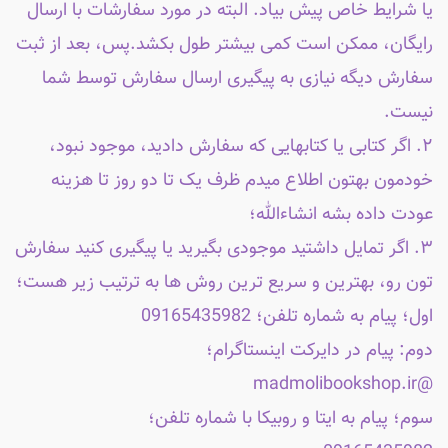
یا شرایط خاص پیش بیاد. البته در مورد سفارشات با ارسال
رایگان، ممکن است کمی بیشتر طول بکشد.پس، بعد از ثبت
سفارش دیگه نیازی به پیگیری ارسال سفارش توسط شما
نیست.
۲. اگر کتابی یا کتابهایی که سفارش دادید، موجود نبود،
خودمون بهتون اطلاع میدم ظرف یک تا دو روز تا هزینه
عودت داده بشه انشاءالله؛
۳. اگر تمایل داشتید موجودی بگیرید یا پیگیری کنید سفارش
تون رو، بهترین و سریع ترین روش ها به ترتیب زیر هست؛
اول؛ پیام به شماره تلفن؛ 09165435982
دوم: پیام در دایرکت اینستاگرام؛
@madmolibookshop.ir
سوم؛ پیام به ایتا و روبیکا با شماره تلفن؛