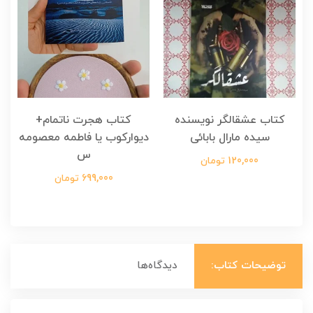
کتاب عشقالگر نویسنده
کتاب هجرت ناتمام+
ک
سیده مارال بابائی
دیوارکوب یا فاطمه معصومه
س
120,000 تومان
699,000 تومان
توضیحات کتاب:
دیدگاه‌ها