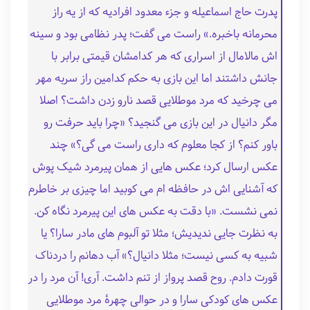
پدرت حاج اسماعیله و جزء معدود افرادیه که از یه راز
محرمانه باخبره.» راست می گفت؛ پدر نظامی بود و سینه
اش مالامال از اسراری که هر کدامشان قیمتی برابر با
جانش داشتند اما این بازی به حکم کدامین راز سربه مهر
می چرخید که مرد موطلایی قصد نارو زدن داشت؟ اصلا
مگر دانیال در این بازی می گنجید؟ «چرا باید حرفت رو
باور کنم؟ از کجا معلوم که داری راست می گی؟» چند
عکس ارسال کرد؛ عکس هایی از همان پیرمرد شیک پوش
که آشنایی اش در حافظه ام می کوبید اما چیزی بر خاطرم
نمی نشست. «با دقت به عکس های این پیرمرد نگاه کن.
به نظرت جایی ندیدیش؛ مثلا تو آلبوم های مادر سارا؟ یا
شبیه به کسی نیست؛ مثلا دانیال؟» آب دهانم را دردناک
قورت دادم. روح قصد پرواز از تنم داشت. آری! آن مرد را در
عکس های کودکی سارا و در حوالی چهرهٔ مرد موطلایی