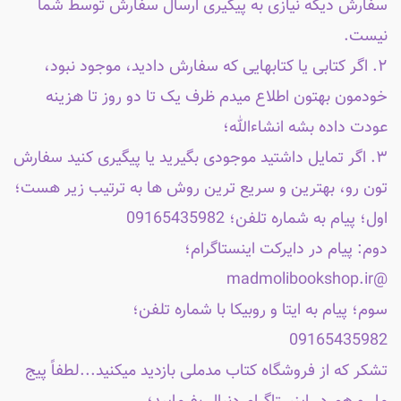
سفارش دیگه نیازی به پیگیری ارسال سفارش توسط شما
نیست.
۲. اگر کتابی یا کتابهایی که سفارش دادید، موجود نبود،
خودمون بهتون اطلاع میدم ظرف یک تا دو روز تا هزینه
عودت داده بشه انشاءالله؛
۳. اگر تمایل داشتید موجودی بگیرید یا پیگیری کنید سفارش
تون رو، بهترین و سریع ترین روش ها به ترتیب زیر هست؛
اول؛ پیام به شماره تلفن؛ 09165435982
دوم: پیام در دایرکت اینستاگرام؛
@madmolibookshop.ir
سوم؛ پیام به ایتا و روبیکا با شماره تلفن؛
09165435982
تشکر که از فروشگاه کتاب مدملی بازدید میکنید...لطفاً پیج