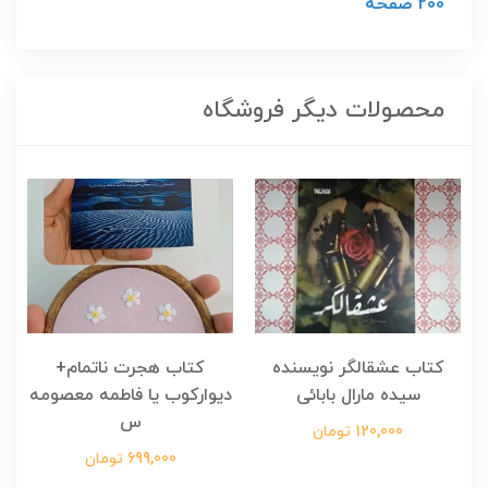
200 صفحه
محصولات دیگر فروشگاه
کتاب عشقالگر نویسنده
کتاب هجرت ناتمام+
کت
سیده مارال بابائی
دیوارکوب یا فاطمه معصومه
س
120,000 تومان
699,000 تومان