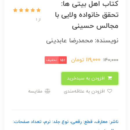
کتاب اهل بیتی ها:
تحقق خانواده ولایی با
از 1
مجالس حسینی
نویسنده: محمدرضا عابدینی
119,000
تومان
140,000
تخفیف
15٪
افزودن به سبدخرید
افزودن به علاقه‌مندی
مقایسه
ناشر: معارف، قطع: رقعی، نوع جلد: نرم، تعداد صفحات: