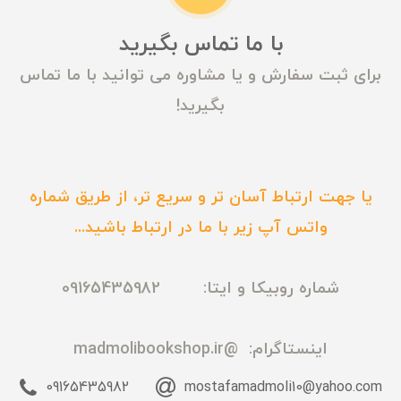
با ما تماس بگیرید
برای ثبت سفارش و یا مشاوره می توانید با ما تماس
بگیرید!
یا جهت ارتباط آسان تر و سریع تر، از طریق شماره
واتس آپ زیر با ما در ارتباط باشید...
شماره روبیکا و ایتا: 09165435982
اینستاگرام:
@madmolibookshop.ir
09165435982
mostafamadmoli10@yahoo.com