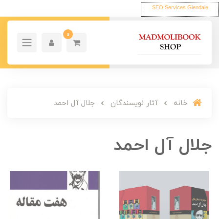
SEO Services Glendale
0
خانه
آثار نویسندگان
جلال آل احمد
جلال آل احمد