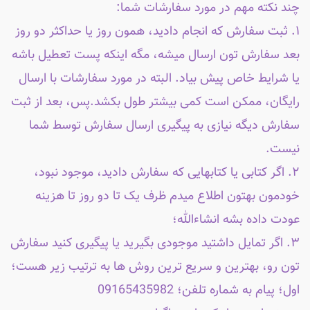
چند نکته مهم در مورد سفارشات شما:
۱. ثبت سفارش که انجام دادید، همون روز یا حداکثر دو روز
بعد سفارش تون ارسال میشه، مگه اینکه پست تعطیل باشه
یا شرایط خاص پیش بیاد. البته در مورد سفارشات با ارسال
رایگان، ممکن است کمی بیشتر طول بکشد.پس، بعد از ثبت
سفارش دیگه نیازی به پیگیری ارسال سفارش توسط شما
نیست.
۲. اگر کتابی یا کتابهایی که سفارش دادید، موجود نبود،
خودمون بهتون اطلاع میدم ظرف یک تا دو روز تا هزینه
عودت داده بشه انشاءالله؛
۳. اگر تمایل داشتید موجودی بگیرید یا پیگیری کنید سفارش
تون رو، بهترین و سریع ترین روش ها به ترتیب زیر هست؛
اول؛ پیام به شماره تلفن؛ 09165435982