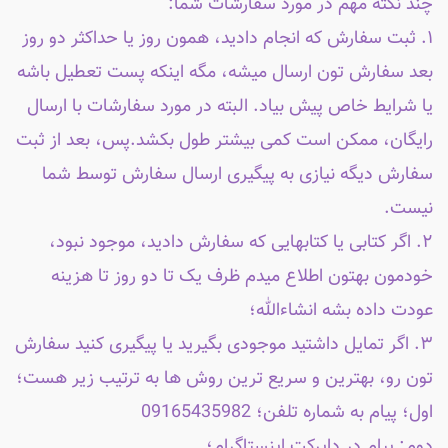
چند نکته مهم در مورد سفارشات شما:
۱. ثبت سفارش که انجام دادید، همون روز یا حداکثر دو روز
بعد سفارش تون ارسال میشه، مگه اینکه پست تعطیل باشه
یا شرایط خاص پیش بیاد. البته در مورد سفارشات با ارسال
رایگان، ممکن است کمی بیشتر طول بکشد.پس، بعد از ثبت
سفارش دیگه نیازی به پیگیری ارسال سفارش توسط شما
نیست.
۲. اگر کتابی یا کتابهایی که سفارش دادید، موجود نبود،
خودمون بهتون اطلاع میدم ظرف یک تا دو روز تا هزینه
عودت داده بشه انشاءالله؛
۳. اگر تمایل داشتید موجودی بگیرید یا پیگیری کنید سفارش
تون رو، بهترین و سریع ترین روش ها به ترتیب زیر هست؛
اول؛ پیام به شماره تلفن؛ 09165435982
دوم: پیام در دایرکت اینستاگرام؛