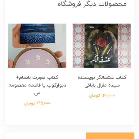
محصولات دیگر فروشگاه
کتاب عشقالگر نویسنده
کتاب هجرت ناتمام+
ک
سیده مارال بابائی
دیوارکوب یا فاطمه معصومه
س
120,000 تومان
699,000 تومان