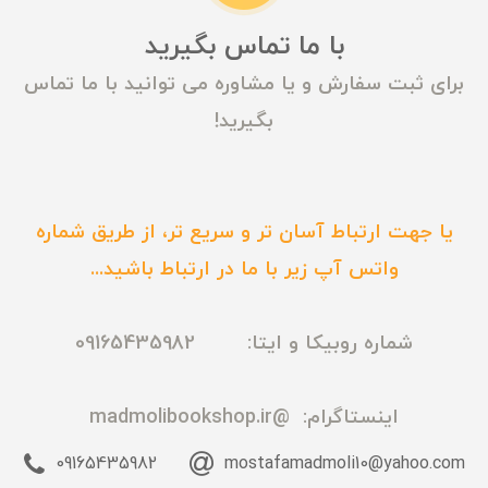
با ما تماس بگیرید
برای ثبت سفارش و یا مشاوره می توانید با ما تماس
بگیرید!
یا جهت ارتباط آسان تر و سریع تر، از طریق شماره
واتس آپ زیر با ما در ارتباط باشید...
شماره روبیکا و ایتا: 09165435982
اینستاگرام:
@madmolibookshop.ir
09165435982
mostafamadmoli10@yahoo.com