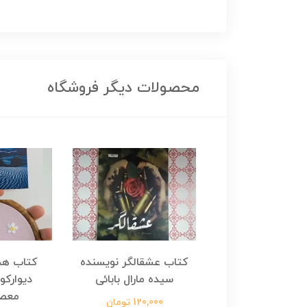
محصولات دیگر فروشگاه
هجرت ناتمام اثر
کتاب عشقالگر نویسنده
کتاب هج
طفی مدملی
سیده مارال بابائی
دیوارکو
معص
124,000 تومان
120,000 تومان