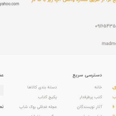
yahoo.com
دسترسی سریع
عض
ک
خانه
دسته بندی کالاها
اب
کتب پرطرفدار
پکیج کتاب
و
نم
آثار نویسندگان
مجله مَدمُلی بوک شاپ
،