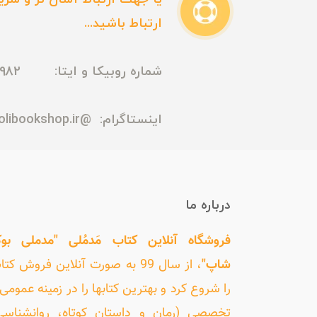
ارتباط باشید...
شماره روبیکا و ایتا: 09165435982
اینستاگرام:
@madmolibookshop.ir
درباره ما
فروشگاه آنلاین کتاب مَدمُلی "مدملی بو
شاپ"
، از سال 99 به صورت آنلاین فروش کت
را شروع کرد و بهترین کتابها را در زمینه عمومی 
تخصصی (رمان و داستان کوتاه، روانشناسی