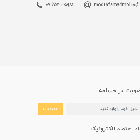
09165435982
mostafamadmoli10@
ویت در خبرنامه
عضویت
اد اعتماد الکترونیک