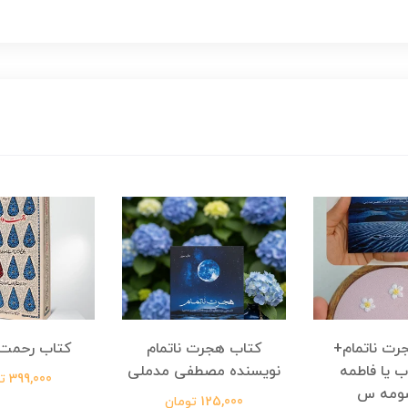
رت ناتمام+
کتاب هجرت ناتمام
کتاب رحمت 
ب یا فاطمه
نویسنده مصطفی مدملی
399,000 تومان
ومه س
125,000 تومان