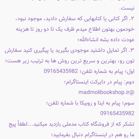
نیست.
۲. اگر کتابی یا کتابهایی که سفارش دادید، موجود نبود،
خودمون بهتون اطلاع میدم ظرف یک تا دو روز تا هزینه
عودت داده بشه انشاءالله؛
۳. اگر تمایل داشتید موجودی بگیرید یا پیگیری کنید سفارش
تون رو، بهترین و سریع ترین روش ها به ترتیب زیر هست؛
اول؛ پیام به شماره تلفن؛ 09165435982
دوم: پیام در دایرکت اینستاگرام؛
@madmolibookshop.ir
سوم؛ پیام به ایتا و روبیکا با شماره تلفن؛
09165435982
تشکر که از فروشگاه کتاب مدملی بازدید میکنید...لطفاً پیج
ما رو هم در اینستاگرام دنبال بفرمایید؛