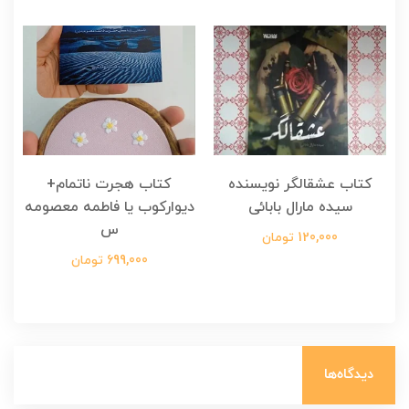
کتاب عشقالگر نویسنده
کتاب هجرت ناتمام+
ک
سیده مارال بابائی
دیوارکوب یا فاطمه معصومه
س
120,000 تومان
699,000 تومان
دیدگاه‌ها