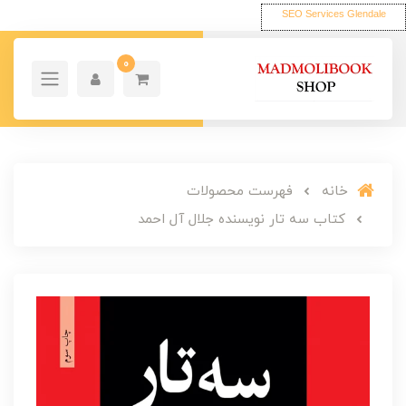
SEO Services Glendale
0
خانه
فهرست محصولات
کتاب سه تار نویسنده جلال آل احمد