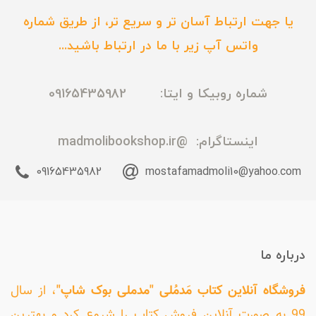
یا جهت ارتباط آسان تر و سریع تر، از طریق شماره
واتس آپ زیر با ما در ارتباط باشید...
شماره روبیکا و ایتا: 09165435982
اینستاگرام:
@madmolibookshop.ir
09165435982
mostafamadmoli10@yahoo.com
درباره ما
فروشگاه آنلاین کتاب مَدمُلی "مدملی بوک شاپ"
، از سال
99 به صورت آنلاین فروش کتاب را شروع کرد و بهترین