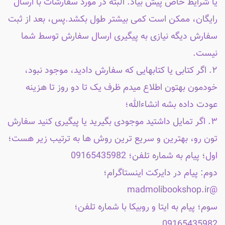
یا شرایط خاص پیش بیاد. البته در مورد سفارشات با ارسال
رایگان، ممکن است کمی بیشتر طول بکشد.پس، بعد از ثبت
سفارش دیگه نیازی به پیگیری ارسال سفارش توسط شما
نیست.
۲. اگر کتابی یا کتابهایی که سفارش دادید، موجود نبود،
خودمون بهتون اطلاع میدم ظرف یک تا دو روز تا هزینه
عودت داده بشه انشاءالله؛
۳. اگر تمایل داشتید موجودی بگیرید یا پیگیری کنید سفارش
تون رو، بهترین و سریع ترین روش ها به ترتیب زیر هست؛
اول؛ پیام به شماره تلفن؛ 09165435982
دوم: پیام در دایرکت اینستاگرام؛
@madmolibookshop.ir
سوم؛ پیام به ایتا و روبیکا با شماره تلفن؛
09165435982