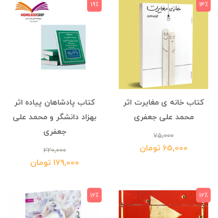
19٪
14٪
کتاب خانه ی مغایرت اثر
کتاب پادشاهان پیاده اثر
محمد علی جعفری
بهزاد دانشگر و محمد علی
جعفری
75,000
65,000 تومان
220,000
179,000 تومان
12٪
12٪