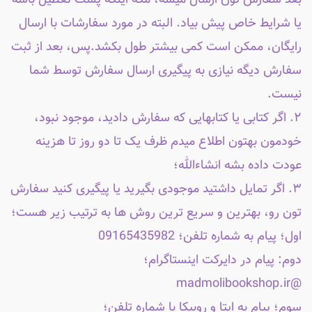
یا شرایط خاص پیش بیاد. البته در مورد سفارشات با ارسال
رایگان، ممکن است کمی بیشتر طول بکشد.پس، بعد از ثبت
سفارش دیگه نیازی به پیگیری ارسال سفارش توسط شما
نیست.
۲. اگر کتابی یا کتابهایی که سفارش دادید، موجود نبود،
خودمون بهتون اطلاع میدم ظرف یک تا دو روز تا هزینه
عودت داده بشه انشاءالله؛
۳. اگر تمایل داشتید موجودی بگیرید یا پیگیری کنید سفارش
تون رو، بهترین و سریع ترین روش ها به ترتیب زیر هست؛
اول؛ پیام به شماره تلفن؛ 09165435982
دوم: پیام در دایرکت اینستاگرام؛
@madmolibookshop.ir
سوم؛ پیام به ایتا و روبیکا با شماره تلفن؛