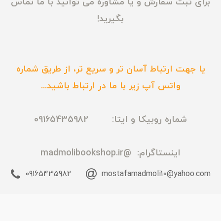
برای ثبت سفارش و یا مشاوره می توانید با ما تماس
بگیرید!
یا جهت ارتباط آسان تر و سریع تر، از طریق شماره
واتس آپ زیر با ما در ارتباط باشید...
شماره روبیکا و ایتا: 09165435982
اینستاگرام:
@madmolibookshop.ir
09165435982
mostafamadmoli10@yahoo.com