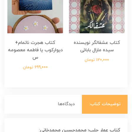
کتاب عشقالگر نویسنده
کتاب هجرت ناتمام+
ک
سیده مارال بابائی
دیوارکوب یا فاطمه معصومه
س
120,000 تومان
699,000 تومان
توضیحات کتاب:
دیدگاه‌ها
کتاب عمار حلب؛ محمدحسین محمدخانی: