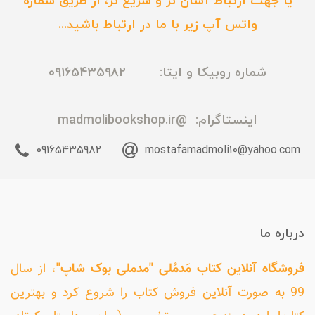
یا جهت ارتباط آسان تر و سریع تر، از طریق شماره
واتس آپ زیر با ما در ارتباط باشید...
شماره روبیکا و ایتا: 09165435982
اینستاگرام:
@madmolibookshop.ir
09165435982
mostafamadmoli10@yahoo.com
درباره ما
فروشگاه آنلاین کتاب مَدمُلی "مدملی بوک شاپ"
، از سال
99 به صورت آنلاین فروش کتاب را شروع کرد و بهترین