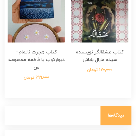
کتاب عشقالگر نویسنده
کتاب هجرت ناتمام+
ک
سیده مارال بابائی
دیوارکوب یا فاطمه معصومه
س
120,000 تومان
699,000 تومان
دیدگاه‌ها