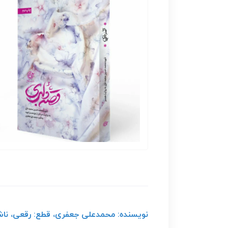
نویسنده: محمدعلی جعفری، قطع: رقعی، ناشر: رو