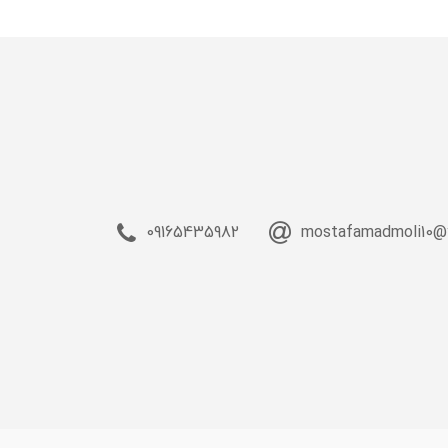
09165435982
mostafamadmoli10@