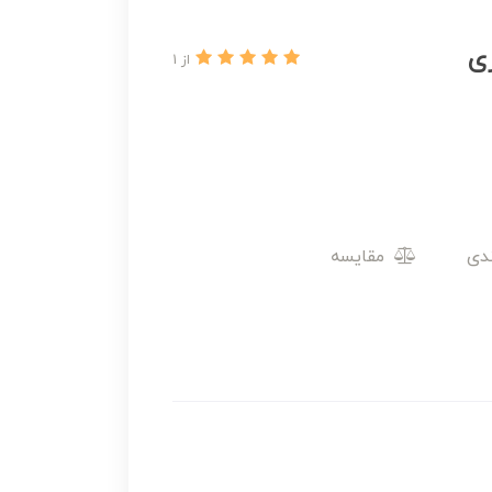
ی
از 1
مقایسه