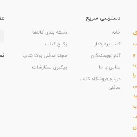
دسترسی سریع
عض
ک
خانه
دسته بندی کالاها
اب
کتب پرطرفدار
پکیج کتاب
و
نم
آثار نویسندگان
مجله مَدمُلی بوک شاپ
،
تماس با ما
پیگیری سفارشات
ا
درباره فروشگاه کتاب
ی
مَدمُلی
د
ب
د.
ی