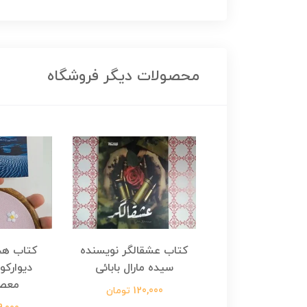
محصولات دیگر فروشگاه
هجرت ناتمام اثر
کتاب عشقالگر نویسنده
کتاب هج
طفی مدملی
سیده مارال بابائی
دیوارکو
معص
124,000 تومان
120,000 تومان