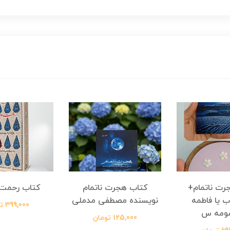
رت ناتمام+
کتاب هجرت ناتمام
کتاب رحمت 
ب یا فاطمه
نویسنده مصطفی مدملی
399,000 تومان
ومه س
125,000 تومان