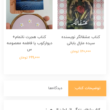
کتاب عشقالگر نویسنده
کتاب هجرت ناتمام+
ک
سیده مارال بابائی
دیوارکوب یا فاطمه معصومه
س
120,000 تومان
699,000 تومان
توضیحات کتاب:
دیدگاه‌ها