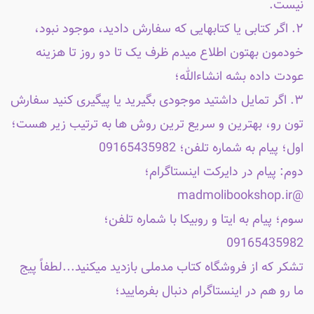
نیست.
۲. اگر کتابی یا کتابهایی که سفارش دادید، موجود نبود،
خودمون بهتون اطلاع میدم ظرف یک تا دو روز تا هزینه
عودت داده بشه انشاءالله؛
۳. اگر تمایل داشتید موجودی بگیرید یا پیگیری کنید سفارش
تون رو، بهترین و سریع ترین روش ها به ترتیب زیر هست؛
اول؛ پیام به شماره تلفن؛ 09165435982
دوم: پیام در دایرکت اینستاگرام؛
@madmolibookshop.ir
سوم؛ پیام به ایتا و روبیکا با شماره تلفن؛
09165435982
تشکر که از فروشگاه کتاب مدملی بازدید میکنید...لطفاً پیج
ما رو هم در اینستاگرام دنبال بفرمایید؛