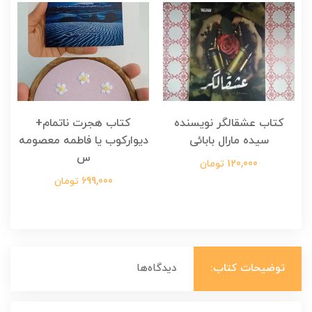
کتاب عشقالگر نویسنده
کتاب هجرت ناتمام+
ک
سیده مارال بابائی
دیوارکوب یا فاطمه معصومه
س
120,000 تومان
699,000 تومان
توضیحات کتاب:
دیدگاه‌ها