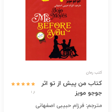
کتب رمان
کتاب من پیش از تو اثر
جوجو مویز
از 1
مترجم: فرزام حبیبی اصفهانی